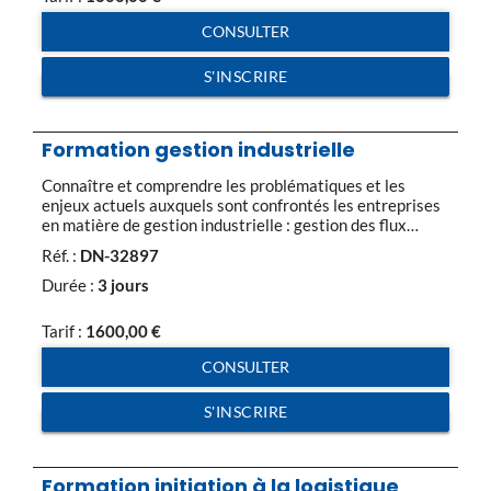
CONSULTER
S'INSCRIRE
Formation gestion industrielle
Connaître et comprendre les problématiques et les
enjeux actuels auxquels sont confrontés les entreprises
en matière de gestion industrielle : gestion des flux
internes/gestion des flux externes, flexibilité, stocks,
Réf. :
DN-32897
coordination, clients internes et externes, qualité. Les
outils de la gestion industrielle sont un ensemble de
Durée :
3 jours
techniques d’analyse et de résolution des problèmes de
manière à produire au moindre […]
Tarif :
1600,00
€
CONSULTER
S'INSCRIRE
Formation initiation à la logistique