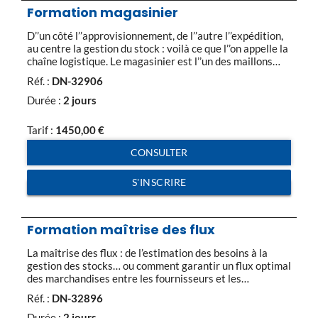
Formation magasinier
D’’un côté l’’approvisionnement, de l’’autre l’’expédition,
au centre la gestion du stock : voilà ce que l’’on appelle la
chaîne logistique. Le magasinier est l’’un des maillons
humains de cette chaîne. Organisé, respectueux des
Réf. :
DN-32906
délais, rigoureux dans le contrôle des marchandises, il a
la responsabilité de la réception, du stockage, de la
Durée :
2 jours
préparation et de […]
Tarif :
1450,00
€
CONSULTER
S'INSCRIRE
Formation maîtrise des flux
La maîtrise des flux : de l’estimation des besoins à la
gestion des stocks… ou comment garantir un flux optimal
des marchandises entre les fournisseurs et les
utilisateurs finaux, tout en tenant compte des quantités
Réf. :
DN-32896
nécessaires, de la date requise et dans la qualité
souhaitée… La complexité croissante des systèmes
Durée :
2 jours