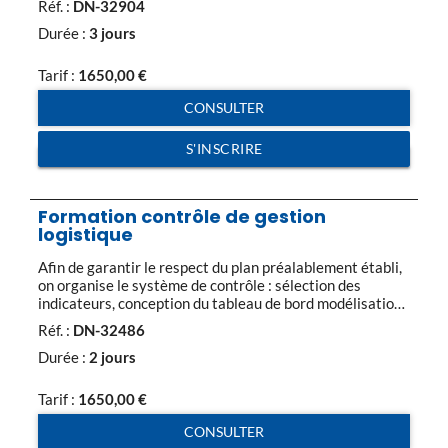
Réf. :
DN-32904
de bord L’intégration des risques de ruptures
d’approvisionnement L’établissement du plan
Durée :
3 jours
d’approvisionnement en fonction des besoins et des
objectifs de stocks de l’entreprise […]
Tarif :
1650,00
€
CONSULTER
S'INSCRIRE
Formation contrôle de gestion
logistique
Afin de garantir le respect du plan préalablement établi,
on organise le système de contrôle : sélection des
indicateurs, conception du tableau de bord modélisation
des rapports et du circuit d’approbation… La qualité du
Réf. :
DN-32486
contrôle de gestion dépend de son intégration dans
l’activité. Partie 1 Comptabilité de gestion : Définition,
Durée :
2 jours
les charges, leur typologie, Analyse et […]
Tarif :
1650,00
€
CONSULTER