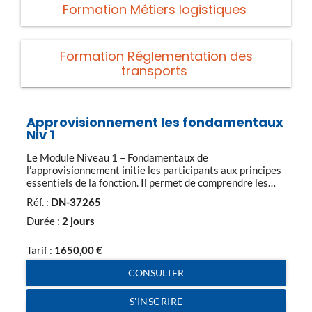
Formation Métiers logistiques
Formation Réglementation des
transports
Approvisionnement les fondamentaux
Niv 1
Le Module Niveau 1 – Fondamentaux de
l’approvisionnement initie les participants aux principes
essentiels de la fonction. Il permet de comprendre les
enjeux du métier, de maîtriser les processus et méthodes
Réf. :
DN-37265
de gestion des stocks et des flux. 1. Cadre et fonction
approvisionnement Enjeux et périmètre de la supply
Durée :
2 jours
chain. Missions, objectifs et indicateurs clés de la
fonction. […]
Tarif :
1650,00
€
CONSULTER
S'INSCRIRE