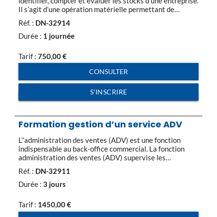
identifier, compter et évaluer les stocks d’une entreprise.
Il s’agit d’une opération matérielle permettant de
contrôler l’existence des éléments d’actif que
Réf. :
DN-32914
constituent les stocks. Toutes les entreprise qui ont du
stock ont des obligations légales. La gestion des stocks
Durée :
1 journée
est également indispensable pour estimer ses besoins, et
ne pas […]
Tarif :
750,00
€
CONSULTER
S'INSCRIRE
Formation gestion d’un service ADV
L’’administration des ventes (ADV) est une fonction
indispensable au back-office commercial. La fonction
administration des ventes (ADV) supervise les
opérations de gestion des contrats de vente, depuis
Réf. :
DN-32911
l’’enregistrement des commandes jusqu’’à la livraison
aux clients. Les fondamentaux de l’’ADV Le
Durée :
3 jours
positionnement de l’’ADV dans l’’organisation Les
différents rattachements & leurs atouts L’’évolution de la
Tarif :
1450,00
€
fonction […]