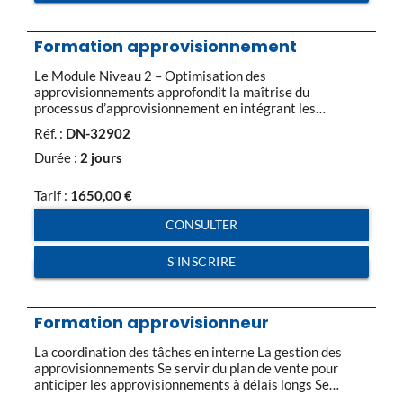
Formation approvisionnement
Le Module Niveau 2 – Optimisation des
approvisionnements approfondit la maîtrise du
processus d’approvisionnement en intégrant les
dimensions stratégiques et opérationnelles de la
Réf. :
DN-32902
fonction. Il couvre l’ensemble des étapes clés 1
Responsabilités et valeur ajoutée de l’approvisionneur
Durée :
2 jours
confirmé Missions, périmètre et indicateurs de
performance. Outils de pilotage opérationnel et
Tarif :
1650,00
€
stratégique. 2. Maîtrise du processus
d’approvisionnement Analyse des données […]
CONSULTER
S'INSCRIRE
Formation approvisionneur
La coordination des tâches en interne La gestion des
approvisionnements Se servir du plan de vente pour
anticiper les approvisionnements à délais longs Se
fonder sur les indicateurs performants Piloter le tableau