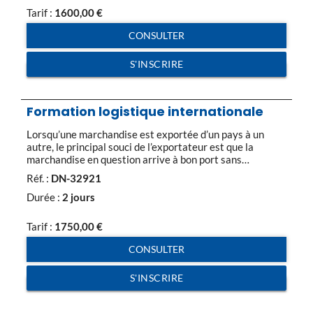
améliorant de manière continue les flux allant des
Tarif :
1600,00
€
fournisseurs […]
CONSULTER
S'INSCRIRE
Formation logistique internationale
Lorsqu’une marchandise est exportée d’un pays à un
autre, le principal souci de l’exportateur est que la
marchandise en question arrive à bon port sans
dégradation, sans blocage lié à la réglementation de
Réf. :
DN-32921
chaque pays traversé, dans les délais et selon le coût
estimé. Toutes les étapes de la livraison constituent la
Durée :
2 jours
logistique internationale, dépassant […]
Tarif :
1750,00
€
CONSULTER
S'INSCRIRE