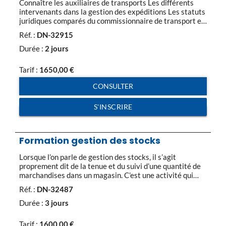
Connaître les auxiliaires de transports Les différents
intervenants dans la gestion des expéditions Les statuts
juridiques comparés du commissionnaire de transport et
du transitaire. Définir les règles et pratiques des modes
Réf. :
DN-32915
de transport Le transport routier : Le transport routier
national et le code de commerce Les contrats types La
Durée :
2 jours
convention internationale CMR La taxation […]
Tarif :
1650,00
€
CONSULTER
S'INSCRIRE
Formation gestion des stocks
Lorsque l’on parle de gestion des stocks, il s’agit
proprement dit de la tenue et du suivi d’une quantité de
marchandises dans un magasin. C’est une activité qui
comprend la gestion des mouvements d’entrée et de
Réf. :
DN-32487
sortie des marchandises et la gestion des
réapprovisionnements. Assurer une gestion des stocks
Durée :
3 jours
efficace est primordial pour la compétitivité de
l’entreprise. […]
Tarif :
1600,00
€