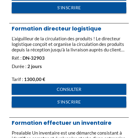
S'INSCRIRE
Formation directeur logistique
L’aiguilleur de la circulation des produits ! Le directeur
logistique conçoit et organise la circulation des produits
depuis la réception jusqu’à la livraison auprès du client
final. En contact permanent avec les commerciaux, la
Réf. :
DN-32903
direction et les transporteurs, son rôle est de recevoir,
de stocker et d’expédier. Dans un souci constant
Durée :
2 jours
d’optimisation du rapport qualité-service-coût, il […]
Tarif :
1300,00
€
CONSULTER
S'INSCRIRE
Formation effectuer un inventaire
Prealable Un inventaire est une démarche consistant à