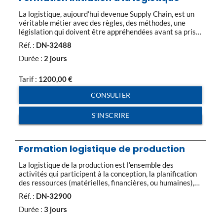
La logistique, aujourd’hui devenue Supply Chain, est un
véritable métier avec des règles, des méthodes, une
législation qui doivent être appréhendées avant sa prise
de fonction. Ensemble des problématiques des méthodes
Réf. :
DN-32488
et des activités qui concourent à la maîtrise et à la
coordination des flux physiques de services et
Durée :
2 jours
d’informations pour la satisfaction du « client final » […]
Tarif :
1200,00
€
CONSULTER
S'INSCRIRE
Formation logistique de production
La logistique de la production est l’ensemble des
activités qui participent à la conception, la planification
des ressources (matérielles, financières, ou humaines),
l’ordonnancement, l’enregistrement des activités de
Réf. :
DN-32900
production et le contrôle des activités de production de
l’entreprise. L’objectif de la logistique de production est
Durée :
3 jours
d’optimiser les processus de valeur ajoutée en