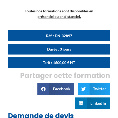
Toutes nos formations sont disponibles en
présentiel ou en distanciel.
Réf. :
DN-32897
Durée : 3 jours
Tarif :
1600,00
€
HT
Partager cette formation
Facebook
Twitter
LinkedIn
Demande de devis