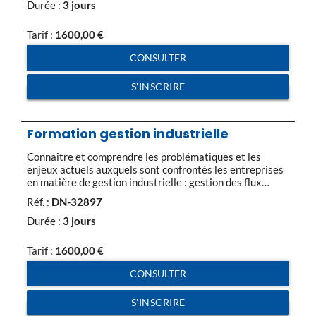
réapprovisionnements. Assurer une gestion des stocks
Durée :
3 jours
efficace est primordial pour la compétitivité de
l’entreprise. […]
Tarif :
1600,00
€
CONSULTER
S'INSCRIRE
Formation gestion industrielle
Connaître et comprendre les problématiques et les
enjeux actuels auxquels sont confrontés les entreprises
en matière de gestion industrielle : gestion des flux
internes/gestion des flux externes, flexibilité, stocks,
Réf. :
DN-32897
coordination, clients internes et externes, qualité. Les
outils de la gestion industrielle sont un ensemble de
Durée :
3 jours
techniques d’analyse et de résolution des problèmes de
manière à produire au moindre […]
Tarif :
1600,00
€
CONSULTER
S'INSCRIRE