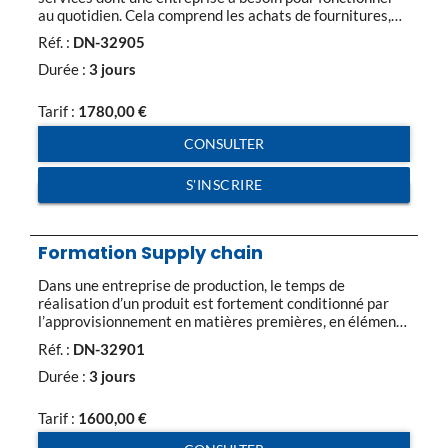
au quotidien. Cela comprend les achats de fournitures,
matériels et des terrains, la construction ou l’acquisition
Réf. :
DN-32905
de bâtiments, la gestion des locaux techniques et des
fluides (chauffage, électricité, froid…) ainsi que les
Durée :
3 jours
services aux occupants tels que la gestion de […]
Tarif :
1780,00
€
CONSULTER
S'INSCRIRE
Formation Supply chain
Dans une entreprise de production, le temps de
réalisation d’un produit est fortement conditionné par
l’approvisionnement en matières premières, en éléments
d’assemblage ou en pièces détachées à tous les niveaux
Réf. :
DN-32901
de la chaîne de fabrication. On appelle ainsi « chaîne
logistique », l’ensemble des maillons relatifs à la
Durée :
3 jours
logistique d’approvisionnement. La chaîne logistique est
entendue de manière globale […]
Tarif :
1600,00
€