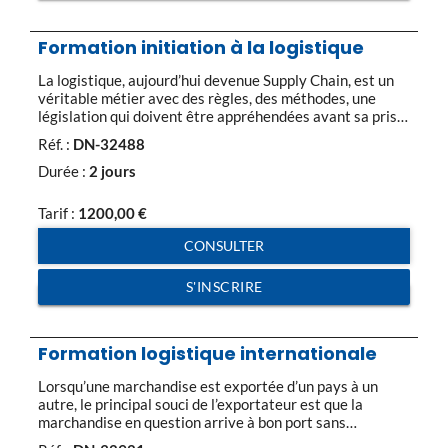
Formation initiation à la logistique
La logistique, aujourd’hui devenue Supply Chain, est un
véritable métier avec des règles, des méthodes, une
législation qui doivent être appréhendées avant sa prise
de fonction. Ensemble des problématiques des méthodes
Réf. :
DN-32488
et des activités qui concourent à la maîtrise et à la
coordination des flux physiques de services et
Durée :
2 jours
d’informations pour la satisfaction du « client final » […]
Tarif :
1200,00
€
CONSULTER
S'INSCRIRE
Formation logistique internationale
Lorsqu’une marchandise est exportée d’un pays à un
autre, le principal souci de l’exportateur est que la
marchandise en question arrive à bon port sans
dégradation, sans blocage lié à la réglementation de