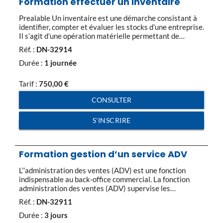
Formation effectuer un inventaire
Prealable Un inventaire est une démarche consistant à
identifier, compter et évaluer les stocks d’une entreprise.
Il s’agit d’une opération matérielle permettant de
contrôler l’existence des éléments d’actif que
Réf. :
DN-32914
constituent les stocks. Toutes les entreprise qui ont du
stock ont des obligations légales. La gestion des stocks
Durée :
1 journée
est également indispensable pour estimer ses besoins, et
ne pas […]
Tarif :
750,00
€
CONSULTER
S'INSCRIRE
Formation gestion d’un service ADV
L’’administration des ventes (ADV) est une fonction
indispensable au back-office commercial. La fonction
administration des ventes (ADV) supervise les
opérations de gestion des contrats de vente, depuis
Réf. :
DN-32911
l’’enregistrement des commandes jusqu’’à la livraison
aux clients. Les fondamentaux de l’’ADV Le
Durée :
3 jours