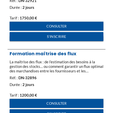
Réf. :
DN-32921
chaque pays traversé, dans les délais et selon le coût
estimé. Toutes les étapes de la livraison constituent la
Durée :
2 jours
logistique internationale, dépassant […]
Tarif :
1750,00
€
CONSULTER
S'INSCRIRE
Formation maîtrise des flux
La maîtrise des flux : de l’estimation des besoins à la
gestion des stocks… ou comment garantir un flux optimal
des marchandises entre les fournisseurs et les
utilisateurs finaux, tout en tenant compte des quantités
Réf. :
DN-32896
nécessaires, de la date requise et dans la qualité
souhaitée… La complexité croissante des systèmes
Durée :
2 jours
industriels, ainsi que les exigences de plus […]
Tarif :
1200,00
€
CONSULTER