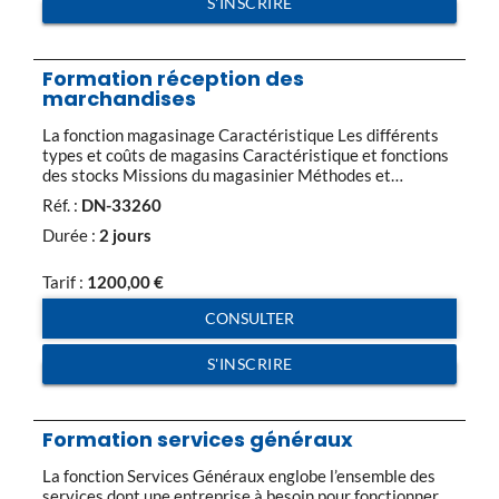
S'INSCRIRE
Formation réception des
marchandises
La fonction magasinage Caractéristique Les différents
types et coûts de magasins Caractéristique et fonctions
des stocks Missions du magasinier Méthodes et
techniques Les fondamentaux de la réception de
Réf. :
DN-33260
marchandises Missions et positionnement de la fonction
Différentes opérations de réception Moyens matériels
Durée :
2 jours
Documents de réception Les tâches physiques de la
réception de marchandises Assemblage des contenants
Tarif :
1200,00
€
[…]
CONSULTER
S'INSCRIRE
Formation services généraux
La fonction Services Généraux englobe l’ensemble des
services dont une entreprise à besoin pour fonctionner