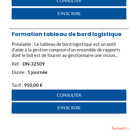
CONSULTER
S'INSCRIRE
Formation tableau de bord logistique
Préalable : Le tableau de bord logistique est un outil
d’aide à la gestion composé d’un ensemble de rapports
dont le but est de fournir au gestionnaire une vision
claire de la situation actuelle de son système par rapport
Réf. :
DN-32509
aux objectifs fixés. C’est en théorie un ensemble
d’indicateurs renseignés périodiquement et destinés au
Durée :
1 journée
suivi. Ces […]
Tarif :
950,00
€
CONSULTER
S'INSCRIRE
Suivant »