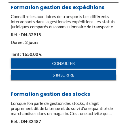
Formation gestion des expéditions
Connaître les auxiliaires de transports Les différents
intervenants dans la gestion des expéditions Les statuts
juridiques comparés du commissionnaire de transport et
du transitaire. Définir les règles et pratiques des modes
Réf. :
DN-32915
de transport Le transport routier : Le transport routier
national et le code de commerce Les contrats types La
Durée :
2 jours
convention internationale CMR La taxation […]
Tarif :
1650,00
€
CONSULTER
S'INSCRIRE
Formation gestion des stocks
Lorsque l’on parle de gestion des stocks, il s’agit
proprement dit de la tenue et du suivi d’une quantité de
marchandises dans un magasin. C’est une activité qui
comprend la gestion des mouvements d’entrée et de
Réf. :
DN-32487
sortie des marchandises et la gestion des