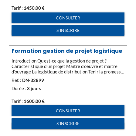
positionnement de l’’ADV dans l’’organisation Les
différents rattachements & leurs atouts L’’évolution de la
Tarif :
1450,00
€
fonction […]
CONSULTER
S'INSCRIRE
Formation gestion de projet logistique
Introduction Qu’est-ce que la gestion de projet ?
Caractéristique d’un projet Maître d’oeuvre et maître
d’ouvrage La logistique de distribution Tenir la promesse
de vente Gérer la demande du client Prendre la
Réf. :
DN-32899
commande en détails Planifier les ressources Introduire
des ordres dans le processus de production et de
Durée :
3 jours
livraison Administrer et organiser les ventes Choisir […]
Tarif :
1600,00
€
CONSULTER
S'INSCRIRE