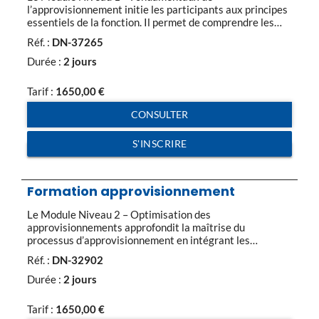
l’approvisionnement initie les participants aux principes
essentiels de la fonction. Il permet de comprendre les
enjeux du métier, de maîtriser les processus et méthodes
Réf. :
DN-37265
de gestion des stocks et des flux. 1. Cadre et fonction
approvisionnement Enjeux et périmètre de la supply
Durée :
2 jours
chain. Missions, objectifs et indicateurs clés de la
fonction. […]
Tarif :
1650,00
€
CONSULTER
S'INSCRIRE
Formation approvisionnement
Le Module Niveau 2 – Optimisation des
approvisionnements approfondit la maîtrise du
processus d’approvisionnement en intégrant les
dimensions stratégiques et opérationnelles de la
Réf. :
DN-32902
fonction. Il couvre l’ensemble des étapes clés 1
Responsabilités et valeur ajoutée de l’approvisionneur
Durée :
2 jours
confirmé Missions, périmètre et indicateurs de
performance. Outils de pilotage opérationnel et
Tarif :
1650,00
€
stratégique. 2. Maîtrise du processus