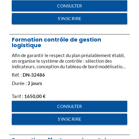
d’approvisionnement Analyse des données […]
CONSULTER
S'INSCRIRE
Formation contrôle de gestion
logistique
Afin de garantir le respect du plan préalablement établi,
on organise le système de contrôle : sélection des
indicateurs, conception du tableau de bord modélisation
des rapports et du circuit d’approbation… La qualité du
Réf. :
DN-32486
contrôle de gestion dépend de son intégration dans
l’activité. Partie 1 Comptabilité de gestion : Définition,
Durée :
2 jours
les charges, leur typologie, Analyse et […]
Tarif :
1650,00
€
CONSULTER
S'INSCRIRE