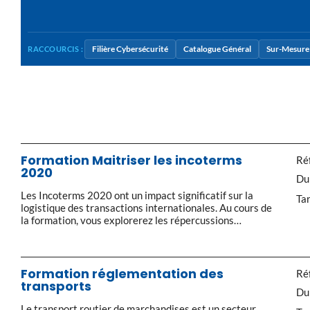
Filière Cybersécurité
Catalogue Général
Sur-Mesure 
RACCOURCIS :
Formation Maitriser les incoterms
Réf
2020
Du
Les Incoterms 2020 ont un impact significatif sur la
Tar
logistique des transactions internationales. Au cours de
la formation, vous explorerez les répercussions
pratiques de chaque Incoterm® sur les opérations de
transport, de manutention, de stockage et de douane.
Vous comprendrez comment les choix liés aux
Incoterms® peuvent influencer la chaîne
Formation réglementation des
Réf
d’approvisionnement et la gestion des […]
transports
Du
Le transport routier de marchandises est un secteur