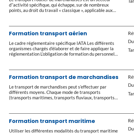
Tar
d’’activité spécifique, qui échappe, sur de nombreux
points, au droit du travail « classique », applicable aux
autres salariés. Il est important de connaître la
réglementation des transports pour être en conformité
avec la loi. Accès au marché Les conditions d’’accès :
honorabilité, capital, licence de transport […]
Formation transport aérien
Réf
Du
Le cadre réglementaire spécifique IATA Les différents
organismes chargés d’élaborer et de faire appliquer la
Tar
réglementation L’obligation de formation du personnel
affecté à l’expédition et à l’exploitation de produits
dangereux par voie aérienne Les rôles et les
responsabilités des différents intervenants Identifier
les marchandises et les classes de danger Les principes
Formation transport de marchandises
Réf
de classification des risques […]
Du
Le transport de marchandises peut s’effectuer par
différents moyens. Chaque mode de transports
Tar
(transports maritimes, transports fluviaux, transports
par voies terrestres ou transports aériens) connait ses
réglementations et ses pratiques. Cette formation
transport de marchandises vous permet d’appréhender
les spécificités de tous ces modes de transport de
Formation transport maritime
Réf
marchandises. Le transport international Transport et
Du
commerce international Les […]
Utiliser les différentes modalités du transport maritime