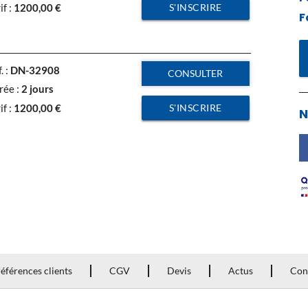
S'INSCRIRE
if :
1200,00
€
F
. :
DN-32908
CONSULTER
rée :
2 jours
S'INSCRIRE
if :
1200,00
€
N
éférences clients
CGV
Devis
Actus
Con