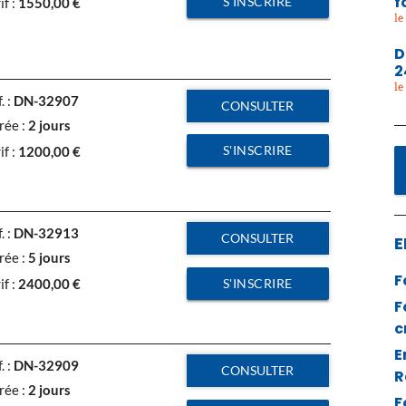
f
S'INSCRIRE
if :
1550,00
€
D
2
. :
DN-32907
CONSULTER
rée :
2 jours
S'INSCRIRE
if :
1200,00
€
. :
DN-32913
CONSULTER
E
rée :
5 jours
F
S'INSCRIRE
if :
2400,00
€
F
c
E
. :
DN-32909
CONSULTER
R
rée :
2 jours
F