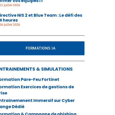
ormer vos équipes IT
21 juillet 2026
irective NIS 2 et Blue Team : Le défi des
4 heures
16 juillet 2026
FORMATIONS IA
NTRAINEMENTS & SIMULATIONS
ormation Pare-Feu Fortinet
ormation Exercices de gestions de
rise
ntrainemenent Immersif sur Cyber
ange Dédié
ormation & Campagne de phishing