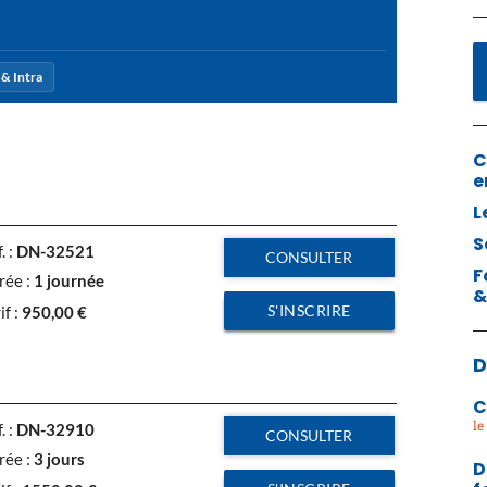
& Intra
C
e
L
S
. :
DN-32521
CONSULTER
F
rée :
1 journée
&
S'INSCRIRE
if :
950,00
€
D
C
. :
DN-32910
CONSULTER
rée :
3 jours
D