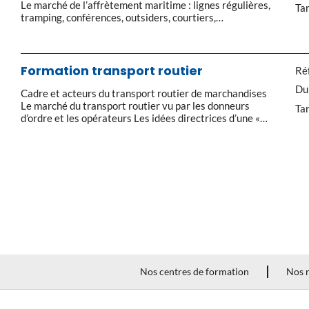
Le marché de l’affrètement maritime : lignes régulières,
Tar
tramping, conférences, outsiders, courtiers,
opérateurs… L’organisation des lignes maritimes Les
modes opératoires des transporteurs maritimes Les
intervenants du transport maritime et multimodal Les
opérateurs de manutention Les outils du transport
Formation transport routier
Réf
maritime et multimodal : les différents types de navires
Du
et […]
Cadre et acteurs du transport routier de marchandises
Le marché du transport routier vu par les donneurs
Tar
d’ordre et les opérateurs Les idées directrices d’une «
exception française » Le statut des opérateurs et des
organisations : voiturier, commissionnaire, loueur Cadre
juridique du droit des transports Le Code du commerce,
la loi d’orientation des transports […]
Nos centres de formation
Nos r