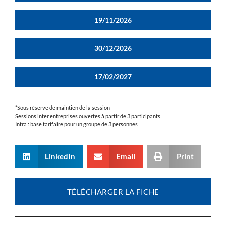
19/11/2026
30/12/2026
17/02/2027
*Sous réserve de maintien de la session
Sessions inter entreprises ouvertes à partir de 3 participants
Intra : base tarifaire pour un groupe de 3 personnes
LinkedIn
Email
Print
TÉLÉCHARGER LA FICHE