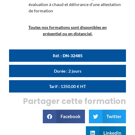
évaluation à chaud et délivrance d’une attestation
de formation
Toutes nos formations sont disponibles en
présentiel ou en distanciel.
Réf. :
DN-32485
Durée : 2 jours
Tarif :
1350,00
€
HT
Partager cette formation
Facebook
Twitter
LinkedIn