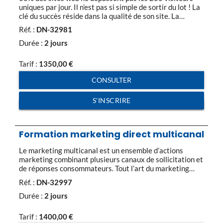
uniques par jour. Il n’est pas si simple de sortir du lot ! La
clé du succès réside dans la qualité de son site. La
meilleure promotion du monde (SEM) ne maintiendra pas
Réf. :
DN-32981
durablement un site au top si ses pages sont creuses et
sans […]
Durée :
2 jours
Tarif :
1350,00
€
CONSULTER
S'INSCRIRE
Formation marketing direct multicanal
Le marketing multicanal est un ensemble d’actions
marketing combinant plusieurs canaux de sollicitation et
de réponses consommateurs. Tout l’art du marketing
multicanal consiste à choisir le canal le plus approprié
Réf. :
DN-32997
pour une action (coût et efficacité), à dégager des
synergies entre les canaux et à centraliser les données
Durée :
2 jours
marketing collectées sur l’ensemble des canaux. Le
marketing direct […]
Tarif :
1400,00
€