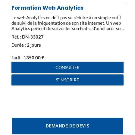
Formation Web Analytics
Le web Analytics ne doit pas se réduire à un simple outil
de suivi de la fréquentation de son site internet. Un web
Analytics permet de surveiller son trafic, d’améliorer son
ergonomie, de comprendre ce qui freine les achats des
Réf. :
DN-33027
internautes, etc. Il faut savoir que la majorité des
utilisateurs utilisent moins de 20% des […]
Durée :
2 jours
Tarif :
1350,00
€
CONSULTER
S'INSCRIRE
DEMANDE DE DEVIS