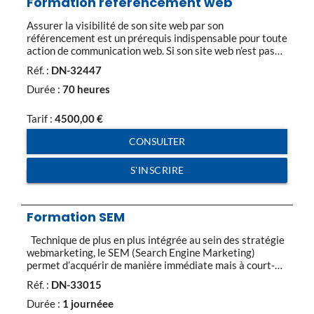
Formation référencement web
Assurer la visibilité de son site web par son
référencement est un prérequis indispensable pour toute
action de communication web. Si son site web n’est pas
présent sur les premières pages de résultats dans les
Réf. :
DN-32447
moteurs de recherche, sa visibilité et donc son audience
sont fortement pénalisées. Introduction : Techniques
Durée :
70 heures
d’optimisation SEO et SEM, Moyens […]
Tarif :
4500,00
€
CONSULTER
S'INSCRIRE
Formation SEM
Technique de plus en plus intégrée au sein des stratégie
webmarketing, le SEM (Search Engine Marketing)
permet d’acquérir de manière immédiate mais à court-
terme une visibilité ciblé. L’objectif de cette démarche de
Réf. :
DN-33015
référencement payant est de générer rapidement un
trafic ciblé en provenance de son segment de marché
Durée :
1 journéee