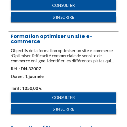
CONSULTER
S'INSCRIRE
Formation optimiser un site e-
commerce
Objectifs de la formation optimiser un site e-commerce
:Optimiser l’efficacité commerciale de son site de
commerce en ligne. Identifier les différentes pistes qui
permettent de déclencher l’achat, faciliter la prise de
Réf. :
DN-33007
commande et donc accroître les ventes. Programme de la
formation optimiser un site e-commerce :Le contexte du
Durée :
1 journée
e-commerce La place du e-commerce Les chiffres clés
[…]
Tarif :
1050,00
€
CONSULTER
S'INSCRIRE