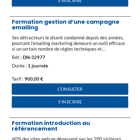
S'INSCRIRE
Formation gestion d’une campagne
emailing
Ses détracteurs le disent condamné depuis des années,
pourtant l’emailing marketing demeure un outil efficace
si un certain nombre de règles techniques et
déontologiques sont bien respectées. L’emailing est en
Réf. :
DN-32977
effet aujourd’hui l’un des piliers du marketing relationnel
pour à la fois conquérir de nouveaux clients, informer et
Durée :
1 journée
fidéliser une clientèle existante. Rapide, économique et
efficace, […]
Tarif :
900,00
€
CONSULTER
S'INSCRIRE
Formation introduction au
référencement
60% des sites web ne dépassent pas les 200 visiteurs