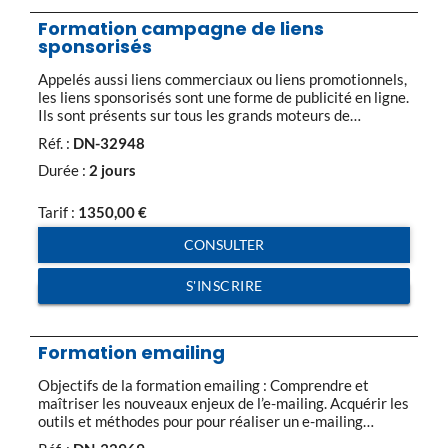
Formation campagne de liens
sponsorisés
Appelés aussi liens commerciaux ou liens promotionnels,
les liens sponsorisés sont une forme de publicité en ligne.
Ils sont présents sur tous les grands moteurs de
recherche. Conçus sous forme de texte, quelques fois
Réf. :
DN-32948
d’image ou de vidéo, ces annonces publicitaires
s’affichent lorsque l’internaute fait une recherche à
Durée :
2 jours
partir d’un mot-clé ciblé par l’annonce. Vous […]
Tarif :
1350,00
€
CONSULTER
S'INSCRIRE
Formation emailing
Objectifs de la formation emailing : Comprendre et
maîtriser les nouveaux enjeux de l’e-mailing. Acquérir les
outils et méthodes pour pour réaliser un e-mailing
efficace. Identifier et savoir évaluer les nombreuses