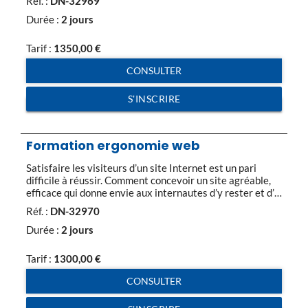
Réf. :
DN-32969
offres des prestataires. Programme de la formation
emailing : Les domaines d’application : marketing
Durée :
2 jours
relationnel et marketing direct Une rentabilité plus
importante de l’e-mailing vs. […]
Tarif :
1350,00
€
CONSULTER
S'INSCRIRE
Formation ergonomie web
Satisfaire les visiteurs d’un site Internet est un pari
difficile à réussir. Comment concevoir un site agréable,
efficace qui donne envie aux internautes d’y rester et d’y
revenir ? Vous trouverez sur ce site quelques conseils
Réf. :
DN-32970
pour vous aider à bien réussir l’ergonomie web de votre
site. En moins de 10 secondes, votre site web […]
Durée :
2 jours
Tarif :
1300,00
€
CONSULTER