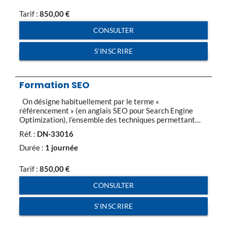
identifié. Le ciblage des mots clés est d’autant plus
important […]
Tarif :
850,00
€
CONSULTER
S'INSCRIRE
Formation SEO
On désigne habituellement par le terme «
référencement » (en anglais SEO pour Search Engine
Optimization), l’ensemble des techniques permettant
d’améliorer la visibilité d’un site web. Toute la difficulté
Réf. :
DN-33016
de l’exercice ne réside pas tant dans la promotion du site
auprès des moteurs de recherche que dans la
Durée :
1 journée
structuration du contenu et le maillage interne et
externe pour être bien […]
Tarif :
850,00
€
CONSULTER
S'INSCRIRE