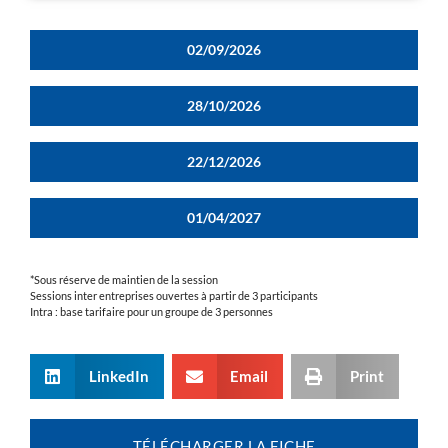
02/09/2026
28/10/2026
22/12/2026
01/04/2027
*Sous réserve de maintien de la session
Sessions inter entreprises ouvertes à partir de 3 participants
Intra : base tarifaire pour un groupe de 3 personnes
LinkedIn
Email
Print
TÉLÉCHARGER LA FICHE