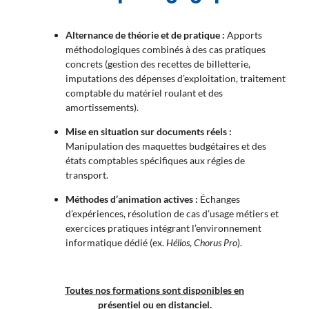
Alternance de théorie et de pratique :
Apports
méthodologiques combinés à des cas pratiques
concrets (gestion des recettes de billetterie,
imputations des dépenses d’exploitation, traitement
comptable du matériel roulant et des
amortissements).
Mise en situation sur documents réels :
Manipulation des maquettes budgétaires et des
états comptables spécifiques aux régies de
transport.
Méthodes d’animation actives :
Échanges
d’expériences, résolution de cas d’usage métiers et
exercices pratiques intégrant l’environnement
informatique dédié (ex.
Hélios
,
Chorus Pro
).
Toutes nos formations sont disponibles en
présentiel ou en distanciel.