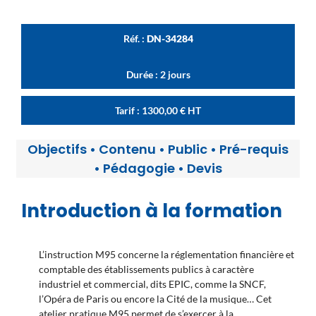
Réf. :
DN-34284
Durée : 2 jours
Tarif :
1300,00
€
HT
Objectifs
•
Contenu
•
Public
•
Pré-requis
•
Pédagogie
•
Devis
Introduction à la formation
L’instruction M95 concerne la
réglementation financière et
comptable des établissements publics à caractère
industriel et commercial, dits EPIC, comme la SNCF,
l’Opéra de Paris ou encore la Cité de la musique… Cet
atelier pratiqu
e M95 permet de s’exercer à la