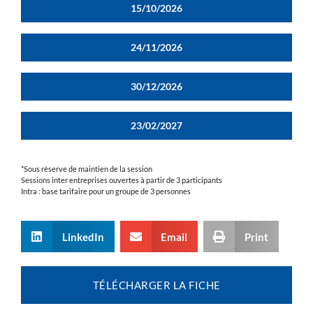
15/10/2026
24/11/2026
30/12/2026
23/02/2027
*Sous réserve de maintien de la session
Sessions inter entreprises ouvertes à partir de 3 participants
Intra : base tarifaire pour un groupe de 3 personnes
LinkedIn
Email
Print
TÉLÉCHARGER LA FICHE