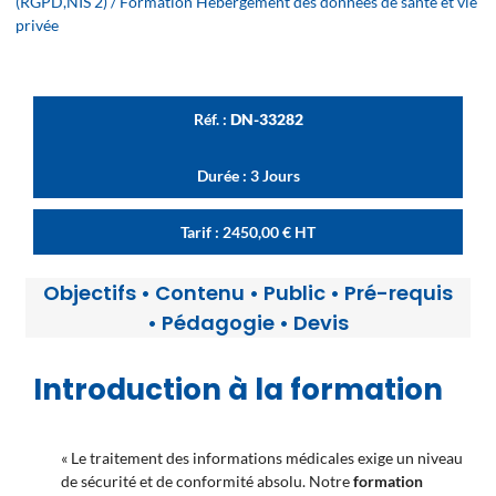
(RGPD,NIS 2)
/ Formation Hébergement des données de santé et vie
privée
Réf. :
DN-33282
Durée : 3 Jours
Tarif :
2450,00
€
HT
Objectifs
•
Contenu
•
Public
•
Pré-requis
•
Pédagogie
•
Devis
Introduction à la formation
« Le traitement des informations médicales exige un niveau
de sécurité et de conformité absolu. Notre
formation