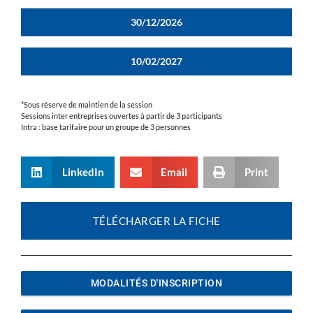
30/12/2026
10/02/2027
*Sous réserve de maintien de la session
Sessions inter entreprises ouvertes à partir de 3 participants
Intra : base tarifaire pour un groupe de 3 personnes
LinkedIn
Email
Print
TÉLÉCHARGER LA FICHE
MODALITÉS D'INSCRIPTION