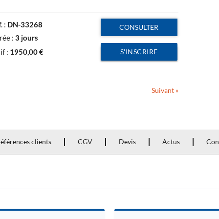
. :
DN-33268
CONSULTER
rée :
3 jours
S'INSCRIRE
if :
1950,00
€
Suivant »
éférences clients
CGV
Devis
Actus
Con