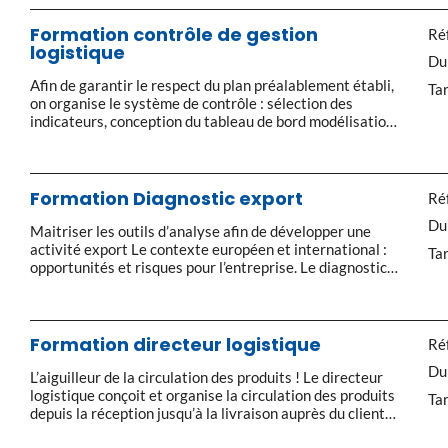
commerciales des Incoterms Liner Terms, FOB
Américain… Les Transports Internationaux Les modes
Formation contrôle de gestion
Réf
de transport Le transport maritime : cadre juridique,
logistique
Du
types de navires, titres […]
Afin de garantir le respect du plan préalablement établi,
Tar
on organise le système de contrôle : sélection des
indicateurs, conception du tableau de bord modélisation
des rapports et du circuit d’approbation… La qualité du
contrôle de gestion dépend de son intégration dans
l’activité. Partie 1 Comptabilité de gestion : Définition,
les charges, leur typologie, Analyse et […]
Formation Diagnostic export
Réf
Du
Maitriser les outils d’analyse afin de développer une
activité export Le contexte européen et international :
Tar
opportunités et risques pour l’entreprise. Le diagnostic
interne fonctionnel : un outil pour analyser les forces et
les faiblesses de l’entreprise, diagnostic produit,
environnement : commercial, ressources financières et
humain. Les différentes étapes d’une procédure de
Formation directeur logistique
Réf
diagnostic externe : […]
Du
L’aiguilleur de la circulation des produits ! Le directeur
logistique conçoit et organise la circulation des produits
Tar
depuis la réception jusqu’à la livraison auprès du client
final. En contact permanent avec les commerciaux, la