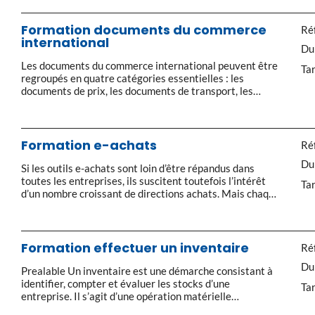
direction et les transporteurs, son rôle est de recevoir,
de stocker et d’expédier. Dans un souci constant
d’optimisation du rapport qualité-service-coût, il […]
Formation documents du commerce
Réf
international
Du
Les documents du commerce international peuvent être
Tar
regroupés en quatre catégories essentielles : les
documents de prix, les documents de transport, les
documents d’’assurance, les documents annexes. Les
documents commerciaux et juridiques Conditions
Générales de Vente et d’Achat Facture pro-forma
Facture commerciale Packing-list Les documents de
Formation e-achats
Réf
transport Lettre d’’instruction au transitaire Avis
Du
d’’embarquement FCR (Forwarder […]
Si les outils e-achats sont loin d’être répandus dans
toutes les entreprises, ils suscitent toutefois l’intérêt
Tar
d’un nombre croissant de directions achats. Mais chaque
mise en œuvre d’une solution e-achats est unique et il
n’y a pas de recette absolue pour la réussir. Bien
connaître les méthodes et outils mis à disposition avec
les nouvelles […]
Formation effectuer un inventaire
Réf
Du
Prealable Un inventaire est une démarche consistant à
identifier, compter et évaluer les stocks d’une
Tar
entreprise. Il s’agit d’une opération matérielle
permettant de contrôler l’existence des éléments d’actif