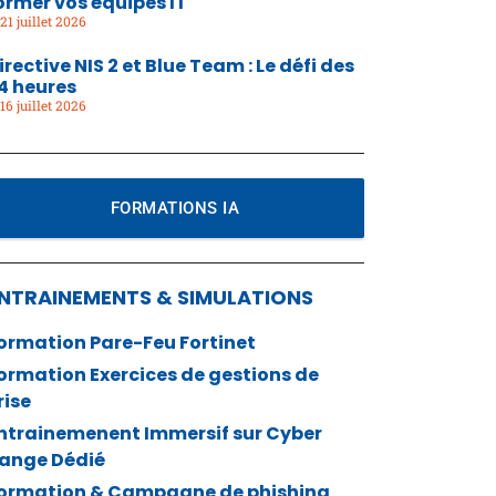
ormer vos équipes IT
21 juillet 2026
irective NIS 2 et Blue Team : Le défi des
4 heures
16 juillet 2026
FORMATIONS IA
NTRAINEMENTS & SIMULATIONS
ormation Pare-Feu Fortinet
ormation Exercices de gestions de
rise
ntrainemenent Immersif sur Cyber
ange Dédié
ormation & Campagne de phishing