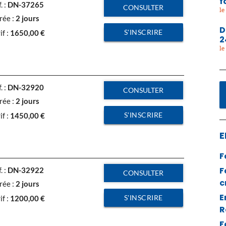
f
. :
DN-37265
CONSULTER
rée :
2 jours
D
S'INSCRIRE
if :
1650,00
€
2
. :
DN-32920
CONSULTER
rée :
2 jours
S'INSCRIRE
if :
1450,00
€
E
F
F
. :
DN-32922
CONSULTER
c
rée :
2 jours
E
S'INSCRIRE
if :
1200,00
€
R
F