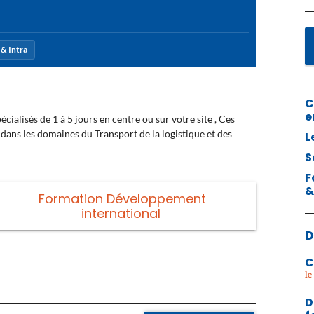
& Intra
C
e
ialisés de 1 à 5 jours en centre ou sur votre site , Ces
ans les domaines du Transport de la logistique et des
L
S
F
&
Formation Développement
international
D
C
D