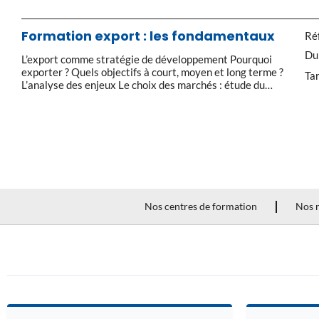
que constituent les stocks. Toutes les entreprise qui ont
du stock ont des obligations légales. La gestion des
stocks est également indispensable pour estimer ses
Formation export : les fondamentaux
Réf
besoins, et ne pas […]
Du
L’export comme stratégie de développement Pourquoi
exporter ? Quels objectifs à court, moyen et long terme ?
Tar
L’analyse des enjeux Le choix des marchés : étude du
macro environnement (analyse PESTEL). Analyser ses
capacités de développement : diagnostic interne
(illustration à l’aide d’un SWOT (forces, faiblesses,
avantages, inconvénients). Définitions des priorités
pour l’entreprise : le […]
Nos centres de formation
Nos r