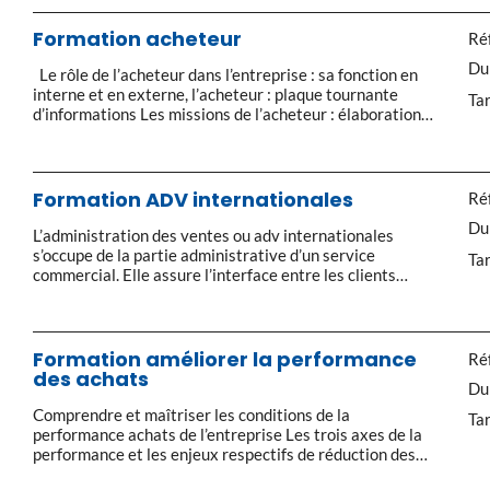
autre État membre de l’Union européenne. La mise à la
consommation en France […]
Formation acheteur
Réf
Du
Le rôle de l’acheteur dans l’entreprise : sa fonction en
interne et en externe, l’acheteur : plaque tournante
Tar
d’informations Les missions de l’acheteur : élaboration
des stratégies d’achats : diagnostic, analyse des risques,
contraintes et opportunités, excellence des pratiques,
mondialisation, pratique du marketing achats : études
de marché et sources d’informations, segmentation
Formation ADV internationales
Réf
produits/fournisseurs, priorisation, marché de
Du
référence, élaboration […]
L’administration des ventes ou adv internationales
s’occupe de la partie administrative d’un service
Tar
commercial. Elle assure l’interface entre les clients
internationaux et les fournisseurs. L’ADV
internationales gère la commande client (de la saisie au
règlement), veille au suivi logistique et techniques des
ventes et à la bonne tenue des stocks. Les Incoterms :
Formation améliorer la performance
Réf
que précisent […]
des achats
Du
Comprendre et maîtriser les conditions de la
Tar
performance achats de l’entreprise Les trois axes de la
performance et les enjeux respectifs de réduction des
coûts : acheter mieux / utile / moins La valeur ajoutée