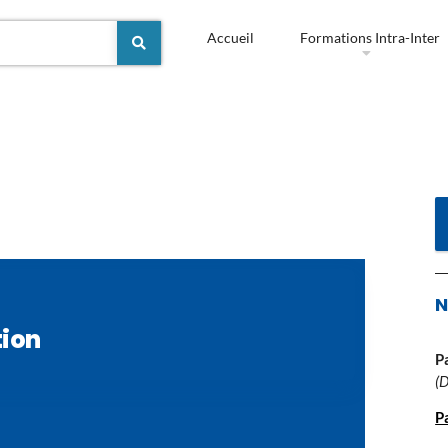
Accueil
Formations Intra-Inter
N
tion
P
(
P