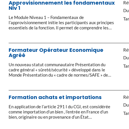
Approvisionnement les fondamentaux
Réf
Niv 1
Du
Le Module Niveau 1 – Fondamentaux de
Tar
l’approvisionnement initie les participants aux principes
essentiels de la fonction. Il permet de comprendre les
enjeux du métier, de maîtriser les processus et
méthodes de gestion des stocks et des flux. 1. Cadre et
fonction approvisionnement Enjeux et périmètre de la
supply chain. Missions, objectifs et indicateurs clés de la
Formateur Opérateur Economique
Réf
fonction. […]
Agréé
Du
Un nouveau statut communautaire Présentation du
Tar
cadre général « sûreté/sécurité » développé dans le
Monde Présentation du « cadre de normes/SAFE » de
l’Organisation Mondiale des Douanes Le renforcement
de la « sûreté/sécurité » de la chaîne logistique
internationale Le règlement communautaire sur le
renforcement de la « sûreté/sécurité » Le « Custom
Formation achats et importations
Réf
Security Program […]
Du
En application de l’article 291 I du CGI, est considérée
comme importation d’un bien , l’entrée en France d’un
Tar
bien, originaire ou en provenance d’un État
n’appartenant pas à l’Union européenne ou d’un bien en
provenance d’un territoire visé à l’article 256-0 d’un