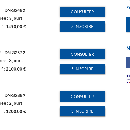
F
. :
DN-32482
CONSULTER
rée :
3 jours
S'INSCRIRE
if :
1490,00
€
N
. :
DN-32522
CONSULTER
rée :
3 jours
S'INSCRIRE
if :
2100,00
€
. :
DN-32889
CONSULTER
rée :
2 jours
S'INSCRIRE
if :
1200,00
€