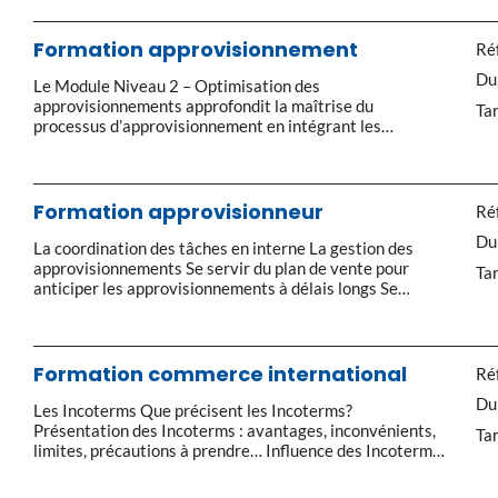
des achats en sept points, la chaîne de valeur achat
Quelles ressources humaines ? Les compétences clés
des acheteurs et des […]
Formation approvisionnement
Réf
Du
Le Module Niveau 2 – Optimisation des
approvisionnements approfondit la maîtrise du
Tar
processus d’approvisionnement en intégrant les
dimensions stratégiques et opérationnelles de la
fonction. Il couvre l’ensemble des étapes clés 1
Responsabilités et valeur ajoutée de l’approvisionneur
confirmé Missions, périmètre et indicateurs de
Formation approvisionneur
Réf
performance. Outils de pilotage opérationnel et
Du
stratégique. 2. Maîtrise du processus
La coordination des tâches en interne La gestion des
d’approvisionnement Analyse des données […]
approvisionnements Se servir du plan de vente pour
Tar
anticiper les approvisionnements à délais longs Se
fonder sur les indicateurs performants Piloter le tableau
de bord L’intégration des risques de ruptures
d’approvisionnement L’établissement du plan
d’approvisionnement en fonction des besoins et des
Formation commerce international
Réf
objectifs de stocks de l’entreprise […]
Du
Les Incoterms Que précisent les Incoterms?
Présentation des Incoterms : avantages, inconvénients,
Tar
limites, précautions à prendre… Influence des Incoterms
sur la chaîne logistique Quel Incoterm choisir?
Conséquences financières des Incoterms Conséquences