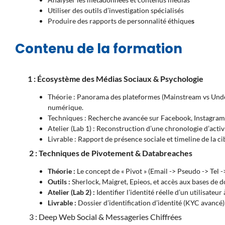
Utiliser des outils d’investigation spécialisés
Produire des rapports de personnalité éthique
s
Contenu de la formation
1 : Écosystème des Médias Sociaux & Psychologie
Théorie : Panorama des plateformes (Mainstream vs Unde
numérique.
Techniques : Recherche avancée sur Facebook, Instagram, 
Atelier (Lab 1) : Reconstruction d’une chronologie d’activi
Livrable : Rapport de présence sociale et timeline de la ci
2 : Techniques de Pivotement & Databreaches
Théorie :
Le concept de « Pivot » (Email -> Pseudo -> Tel 
Outils :
Sherlock, Maigret, Epieos, et accès aux bases de do
Atelier (Lab 2) :
Identifier l’identité réelle d’un utilisate
Livrable :
Dossier d’identification d’identité (KYC avancé)
3 : Deep Web Social & Messageries Chiffrées