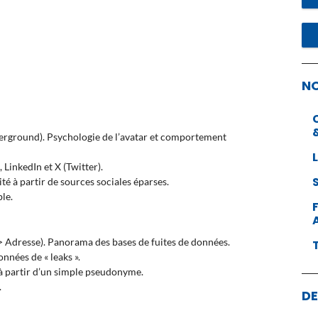
N
rground). Psychologie de l’avatar et comportement
LinkedIn et X (Twitter).
té à partir de sources sociales éparses.
ble.
-> Adresse). Panorama des bases de fuites de données.
nnées de « leaks ».
ur à partir d’un simple pseudonyme.
.
DE