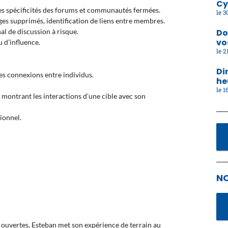
Cy
Les spécificités des forums et communautés fermées.
30
es supprimés, identification de liens entre membres.
Do
nal de discussion à risque.
vo
 d’influence.
21
Di
des connexions entre individus.
he
16
montrant les interactions d’une cible avec son
ionnel.
N
ouvertes, Esteban met son expérience de terrain au