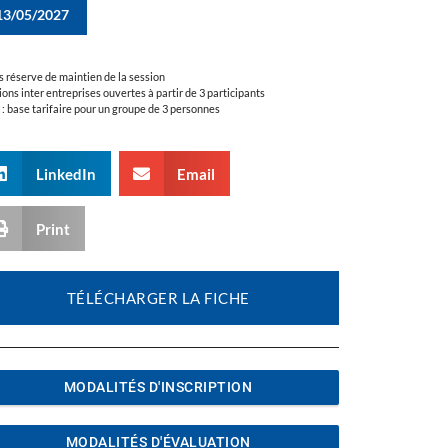
13/05/2027
s réserve de maintien de la session
ions inter entreprises ouvertes à partir de 3 participants
a : base tarifaire pour un groupe de 3 personnes
LinkedIn
Email
Print
TÉLÉCHARGER LA FICHE
MODALITÉS D'INSCRIPTION
MODALITÉS D'ÉVALUATION