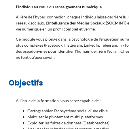
L’individu au cœur du renseignement numérique
À l’ère de l’hyper-connexion, chaque individu laisse derrière lui
réseaux sociaux. L’
Intelligence des Médias Sociaux (SOCMINT)
e
vie numérique en un profil complet et vérifié.
Ce module vous plonge dans la psychologie de l’enquêteur numé
plus complexes (Facebook, Instagram, LinkedIn, Telegram, TikTok),
des pseudonymes pour identifier l’humain derrière l’écran. Ch
ne font qu’apercevoir.
Objectifs
A l’issue de la formation, vous serez capable de :
Cartographier l’écosystème social d’une cible
Maîtriser le pivotement multi-plateformes
Exploiter les fuites de données (Databreaches)
Analyser les métadonnées et contenus médias