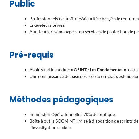
Public
Professionnels de la sûreté/sécurité, chargés de recrute
Enquêteurs privés,
Auditeurs, risk managers, ou services de protection de pe
Pré-requis
Avoir suivi le module
« OSINT : Les Fondamentaux »
ou j
Une connaissance de base des réseaux sociaux est indispe
Méthodes pédagogiques
Immersion Opérationnelle : 70% de pratique.
Boîte à outils SOCMINT : Mise à disposition de scripts de 
l’investigation sociale