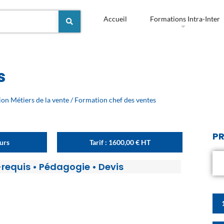
Accueil
Formations Intra-Inter
s
on Métiers de la vente
/ Formation chef des ventes
PR
ours
Tarif :
1600,00
€
HT
-requis
•
Pédagogie
•
Devis