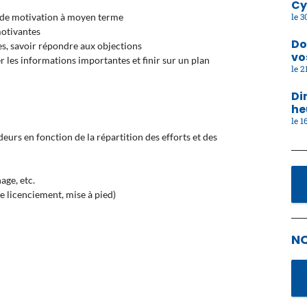
Cy
30
ce de motivation à moyen terme
motivantes
Do
es, savoir répondre aux objections
vo
r les informations importantes et finir sur un plan
21
Di
he
16
eurs en fonction de la répartition des efforts et des
age, etc.
e licenciement, mise à pied)
N