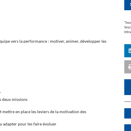
*Sou
Sess
Intr
uipe vers la performance : motiver, animer, développer les
?
es deux missions
 mettre en place les leviers de la motivation des
’y adapter pour les faire évoluer