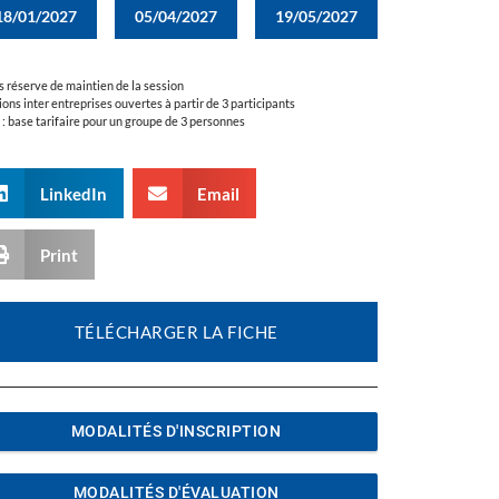
18/01/2027
05/04/2027
19/05/2027
s réserve de maintien de la session
ions inter entreprises ouvertes à partir de 3 participants
a : base tarifaire pour un groupe de 3 personnes
LinkedIn
Email
Print
TÉLÉCHARGER LA FICHE
MODALITÉS D'INSCRIPTION
MODALITÉS D'ÉVALUATION