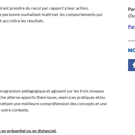
irant prendre du recul par rapport à leur action,
Par
 personne souhaitant maîtriser les comportements qui
(Du
accroître les résultats.
Par
NO
ogression pédagogique et agissent sur les trois niveaux
oche alterne apports théoriques, exercices pratiques et/ou
rmettant une meilleure compréhension des concepts et une
 votre contexte.
en présentiel ou en distanciel.