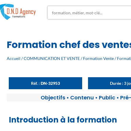
Formation chef des vente
Accueil
/
COMMUNICATION ET VENTE
/
Formation Vente
/
Formati
Réf. :
DN-32953
Durée : 3 j
Objectifs
•
Contenu
•
Public
•
Pré
Introduction à la formation