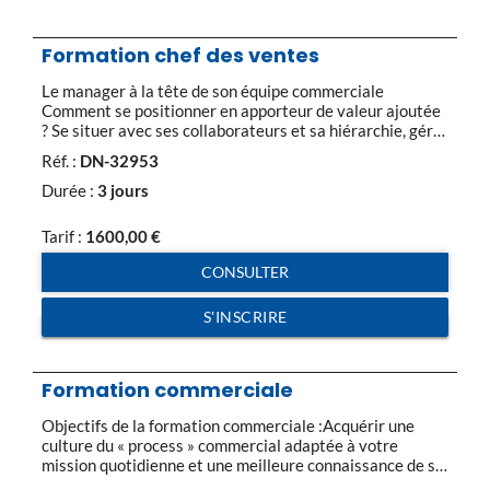
Formation chef des ventes
Le manager à la tête de son équipe commerciale
Comment se positionner en apporteur de valeur ajoutée
? Se situer avec ses collaborateurs et sa hiérarchie, gérer
les deux missions Identifier son style de management et
Réf. :
DN-32953
d’animation Être à l’écoute de son équipe pour mieux la
comprendre et mettre en place les leviers de la […]
Durée :
3 jours
Tarif :
1600,00
€
CONSULTER
S'INSCRIRE
Formation commerciale
Objectifs de la formation commerciale :Acquérir une
culture du « process » commercial adaptée à votre
mission quotidienne et une meilleure connaissance de soi
pour mieux convaincre ; maîtriser l’ensemble des