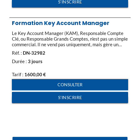
S'INSCRIRE
Formation Key Account Manager
Le Key Account Manager (KAM), Responsable Compte
Clé, ou Responsable Grands Comptes, n’est pas un simple
commercial. Il ne vend pas uniquement, mais gère un
compte et doit construire un partenariat avec son client
Réf. :
DN-32982
dans la durée. Il faut donc passer d’une relation
transactionnelle à une relation de partenariat dans le
Durée :
3 jours
but de développer des […]
Tarif :
1600,00
€
CONSULTER
S'INSCRIRE