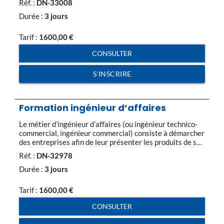
Réf. :
DN-33008
techniques et outils visant à maîtriser la prospection ;
savoir mener l’entretien de vente pour augmenter le CA
Durée :
3 jours
et fidéliser ses clients. Programme de […]
Tarif :
1600,00
€
CONSULTER
S'INSCRIRE
Formation ingénieur d’affaires
Le métier d’ingénieur d’affaires (ou ingénieur technico-
commercial, ingénieur commercial) consiste à démarcher
des entreprises afin de leur présenter les produits de sa
société et d’identifier les produits pouvant répondre à
Réf. :
DN-32978
leurs besoins. L’ingénieur d’affaires doit cibler les
sociétés à prospecter, contacter et rencontrer les
Durée :
3 jours
prospects et enfin déterminer avec eux un projet adapté
à leurs […]
Tarif :
1600,00
€
CONSULTER