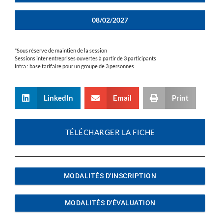
08/02/2027
*Sous réserve de maintien de la session
Sessions inter entreprises ouvertes à partir de 3 participants
Intra : base tarifaire pour un groupe de 3 personnes
LinkedIn
Email
Print
TÉLÉCHARGER LA FICHE
MODALITÉS D'INSCRIPTION
MODALITÉS D'ÉVALUATION