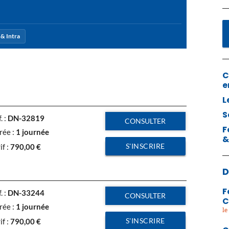
& Intra
C
e
L
S
. :
DN-32819
CONSULTER
F
rée :
1 journée
&
S'INSCRIRE
if :
790,00
€
D
F
. :
DN-33244
CONSULTER
C
rée :
1 journée
S'INSCRIRE
if :
790,00
€