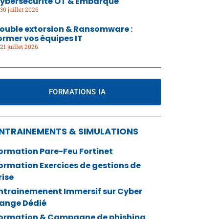
ybersécurité OT & Embarqué
30 juillet 2026
ouble extorsion & Ransomware :
ormer vos équipes IT
21 juillet 2026
FORMATIONS IA
NTRAINEMENTS & SIMULATIONS
ormation Pare-Feu Fortinet
ormation Exercices de gestions de
rise
ntrainemenent Immersif sur Cyber
ange Dédié
ormation & Campagne de phishing