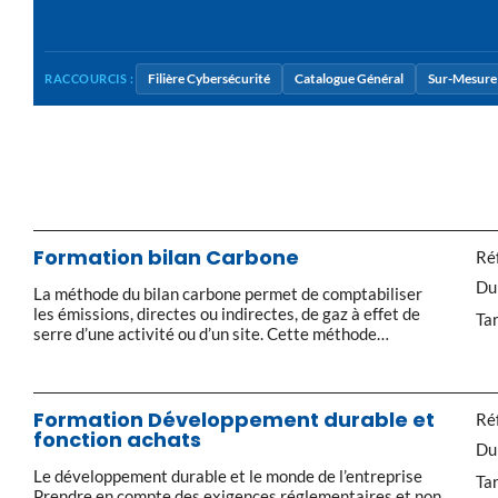
Filière Cybersécurité
Catalogue Général
Sur-Mesure 
RACCOURCIS :
Formation bilan Carbone
Réf
Du
La méthode du bilan carbone permet de comptabiliser
les émissions, directes ou indirectes, de gaz à effet de
Tar
serre d’une activité ou d’un site. Cette méthode
développée par l’Ademe se base uniquement sur des
données facilement accessibles. C’est la première étape
du diagnostic climat d’une activité ou d’un site. En
hiérarchisant les différents postes d’émissions en […]
Formation Développement durable et
Réf
fonction achats
Du
Le développement durable et le monde de l’entreprise
Tar
Prendre en compte des exigences réglementaires et non