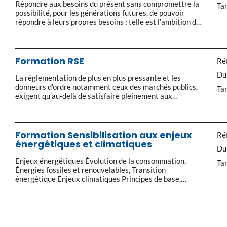
Répondre aux besoins du présent sans compromettre la
Tar
possibilité, pour les générations futures, de pouvoir
répondre à leurs propres besoins : telle est l’ambition du
« développement durable ». Mais comment concilier
développement économique et social et qualité de
l’environnement pour l’entreprise d’aujourd’hui ? Définir
le contexte : le concept, historique et valeurs
Formation RSE
Réf
fondamentales, les principes (précaution, prévention,
Du
[…]
La réglementation de plus en plus pressante et les
donneurs d’ordre notamment ceux des marchés publics,
Tar
exigent qu’au-delà de satisfaire pleinement aux
obligations juridiques, les entreprises investissent
davantage dans le capital humain, l’environnement et les
relations avec leurs parties prenantes. Ainsi, la RSE,
Responsabilité Sociétale et Environnementale s’impose
Formation Sensibilisation aux enjeux
Réf
comme un élément incontournable de la stratégie de
énergétiques et climatiques
Du
l’entreprise. Afin […]
Enjeux énergétiques Évolution de la consommation,
Tar
Énergies fossiles et renouvelables, Transition
énergétique Enjeux climatiques Principes de base,
Impacts du changement climatique, Perspectives: les
stratégies à adapter pour lutter contre Obligations
règlementaires Quel lien avec le bilan carbone ?
Synthèse et évaluation des acquis Mesure de
satisfaction Ateliers pratiques : quiz, exercice de calcul