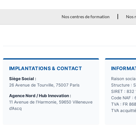
des émissions de […]
Nos centres de formation
Nos r
IMPLANTATIONS & CONTACT
INFORMA
Siège Social :
Raison soci
26 Avenue de Tourville, 75007 Paris
Structure : 
SIRET : 832
Agence Nord / Hub Innovation :
Code NAF : 
11 Avenue de l’Harmonie, 59650 Villeneuve
TVA : FR 86
d’Ascq
TVA acquitté