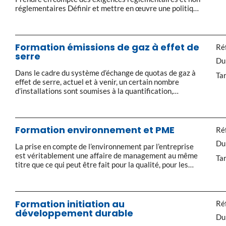
réglementaires Définir et mettre en œuvre une politique
d’achat responsable Pourquoi Comment Les outils
disponibles Évaluer ses fournisseurs Comment valoriser
sa démarche ? Synthèse et évaluation des acquis
Mesure de satisfaction Ateliers pratiques : quiz,
Formation émissions de gaz à effet de
Réf
élaboration d’un guide opérationnel de […]
serre
Du
Dans le cadre du système d’échange de quotas de gaz à
Tar
effet de serre, actuel et à venir, un certain nombre
d’installations sont soumises à la quantification,
déclaration et vérification de leurs émissions de GES. Il
est donc impératif pour l’exploitant de maîtriser le cadre
réglementaire précisant notamment le champ et les
modalités pratiques de […]
Formation environnement et PME
Réf
Du
La prise en compte de l’environnement par l’entreprise
est véritablement une affaire de management au même
Tar
titre que ce qui peut être fait pour la qualité, pour les
ressources humaines ou pour les approvisionnements. À
ce titre c’est bien l’affaire de tous. Si la démarche doit
être impulsée par le dirigeant comme un choix
stratégique et […]
Formation initiation au
Réf
développement durable
Du