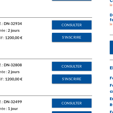
C
D
f
. :
DN-32934
CONSULTER
rée :
2 jours
S'INSCRIRE
if :
1200,00
€
. :
DN-32808
CONSULTER
E
rée :
2 jours
F
S'INSCRIRE
if :
1200,00
€
F
c
E
. :
DN-32499
CONSULTER
R
rée :
1 jour
F