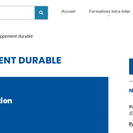
Accueil
Formations Intra-Inter
oppement durable
ENT DURABLE
N
tion
P
(
P