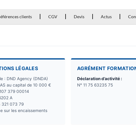
éférences clients
CGV
Devis
Actus
Con
TIONS LÉGALES
AGRÉMENT FORMATIO
ale : DND Agency (DNDA)
Déclaration d’activité :
SAS au capital de 10 000 €
N° 11 75 63235 75
 107 379 00014
6202 A
8 321 073 79
e sur les encaissements