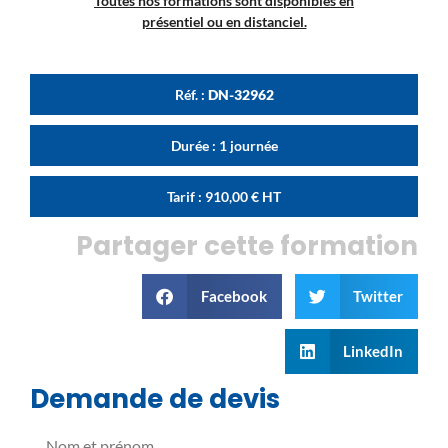
Toutes nos formations sont disponibles en
présentiel ou en distanciel.
Réf. :
DN-32962
Durée : 1 journée
Tarif :
910,00
€
HT
Partager cette formation
Facebook
Twitter
LinkedIn
Demande de devis