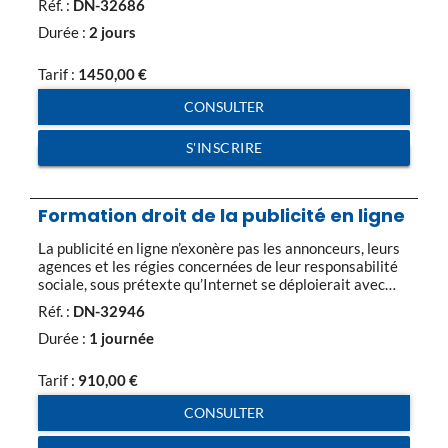
Réf. :
DN-32686
électroniques. Mettre en place une politique cohérente
d’archivage électronique pour les contrats et les
Durée :
2 jours
factures. Cerner les règles fiscales en matière de
dématérialisation. Sécuriser juridiquement la
Tarif :
1450,00
€
dématérialisation des contrats et des documents Cerner
le […]
CONSULTER
S'INSCRIRE
Formation droit de la publicité en ligne
La publicité en ligne n’exonère pas les annonceurs, leurs
agences et les régies concernées de leur responsabilité
sociale, sous prétexte qu’Internet se déploierait avec
une plus grande liberté que les médias traditionnels. La
Réf. :
DN-32946
loi sur l’économie numérique du 21 juin 2004 édicte que
toute publicité sur Internet doit pouvoir être clairement
Durée :
1 journée
identifiée comme telle et […]
Tarif :
910,00
€
CONSULTER