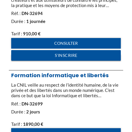
la pratique et les moyens de protection mis à leur
disposition. Programme de la formation droit du logiciel
Réf. :
DN-32694
:Distinctions entre logiciels libres (ou open source) et
logiciel commerciaux Clarification des notions (logiciel
Durée :
1 journée
libre, commercial, codes sources et codes exécutables)
[…]
Tarif :
910,00
€
CONSULTER
S'INSCRIRE
Formation informatique et libertés
La CNIL veille au respect de l’identité humaine, de la vie
privée et des libertés dans un monde numérique. C’est
dans ce but que la loi Informatique et libertés
réglemente aujourd’hui notamment la pratique du
Réf. :
DN-32699
fichage, manuel ou informatique. Chaque entreprise se
doit d’être en conformité quant à la collecte et au
Durée :
2 jours
traitement de données […]
Tarif :
1890,00
€