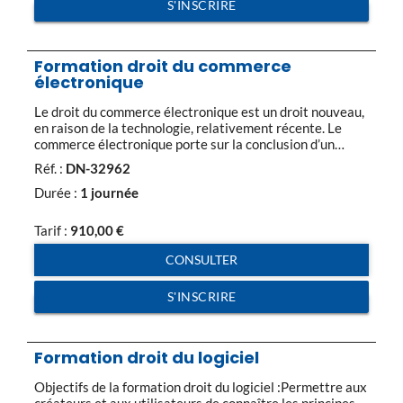
S'INSCRIRE
Formation droit du commerce
électronique
Le droit du commerce électronique est un droit nouveau,
en raison de la technologie, relativement récente. Le
commerce électronique porte sur la conclusion d’un
contrat de vente ou de prestation de services, dont les
Réf. :
DN-32962
conditions de formation et d’exécution vont devoir être
précisées. Le plus souvent, le commerce électronique
Durée :
1 journée
met en œuvre des relations entre les […]
Tarif :
910,00
€
CONSULTER
S'INSCRIRE
Formation droit du logiciel
Objectifs de la formation droit du logiciel :Permettre aux
créateurs et aux utilisateurs de connaître les principes,