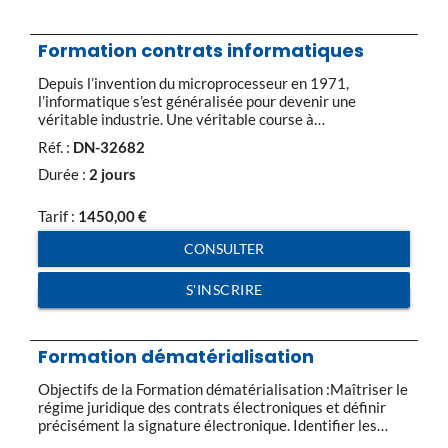
Formation contrats informatiques
Depuis l’invention du microprocesseur en 1971,
l’informatique s’est généralisée pour devenir une
véritable industrie. Une véritable course à
l’accroissement des capacités informatiques, tant
Réf. :
DN-32682
matérielles que logicielles a alors commencé. Le droit
contractuel n’est pas resté en marge de ces évolutions,
Durée :
2 jours
et la grande variété des contrats informatiques qui
existent actuellement en témoigne. La phase
Tarif :
1450,00
€
précontractuelle […]
CONSULTER
S'INSCRIRE
Formation dématérialisation
Objectifs de la Formation dématérialisation :Maîtriser le
régime juridique des contrats électroniques et définir
précisément la signature électronique. Identifier les
techniques de sécurisation des paiements