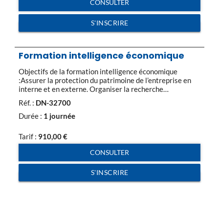
CONSULTER
S'INSCRIRE
Formation intelligence économique
Objectifs de la formation intelligence économique
:Assurer la protection du patrimoine de l’entreprise en
interne et en externe. Organiser la recherche
d’information et en connaître les limites. Anticiper les
Réf. :
DN-32700
risques et gérer les situations de crise. Programme de la
formation intelligence économique :Identifier les notions
Durée :
1 journée
d’intelligence économique et de sécurité informatique
Définitions, marché, droit Distinguer IE et […]
Tarif :
910,00
€
CONSULTER
S'INSCRIRE