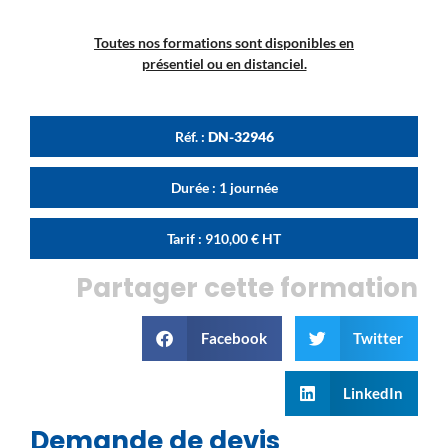
Toutes nos formations sont disponibles en
présentiel ou en distanciel.
Réf. :
DN-32946
Durée : 1 journée
Tarif :
910,00
€
HT
Partager cette formation
Facebook
Twitter
LinkedIn
Demande de devis