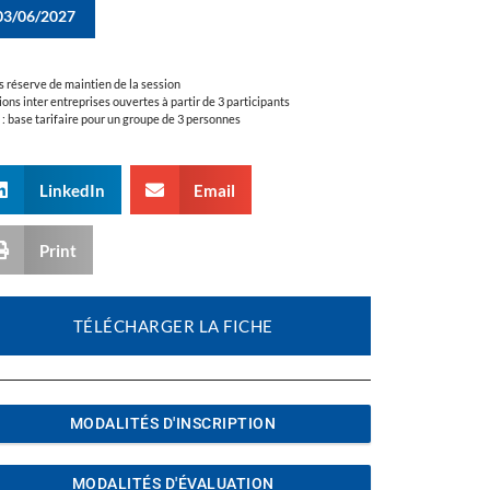
03/06/2027
s réserve de maintien de la session
ions inter entreprises ouvertes à partir de 3 participants
a : base tarifaire pour un groupe de 3 personnes
LinkedIn
Email
Print
TÉLÉCHARGER LA FICHE
MODALITÉS D'INSCRIPTION
MODALITÉS D'ÉVALUATION