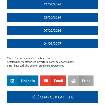
21/09/2026
29/10/2026
07/12/2026
04/03/2027
*Sous réserve de maintien de la session
Sessions inter entreprises ouvertes à partir de 3 participants
Intra : base tarifaire pour un groupe de 3 personnes
LinkedIn
Email
Print
TÉLÉCHARGER LA FICHE