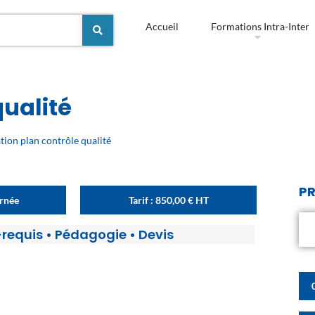
Accueil
Formations Intra-Inter
qualité
tion plan contrôle qualité
PR
urnée
Tarif :
850,00
€
HT
-requis
•
Pédagogie
•
Devis