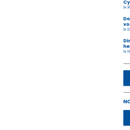
Cy
30
Do
vo
21
Di
he
16
N