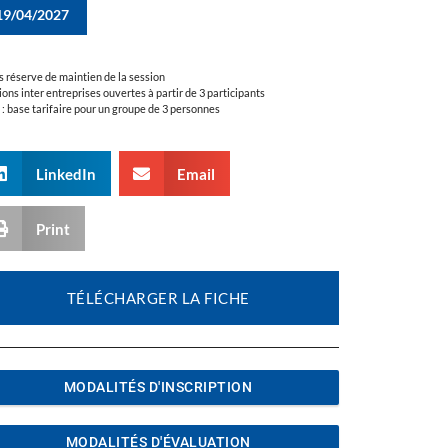
19/04/2027
s réserve de maintien de la session
ions inter entreprises ouvertes à partir de 3 participants
a : base tarifaire pour un groupe de 3 personnes
LinkedIn
Email
Print
TÉLÉCHARGER LA FICHE
MODALITÉS D'INSCRIPTION
MODALITÉS D'ÉVALUATION