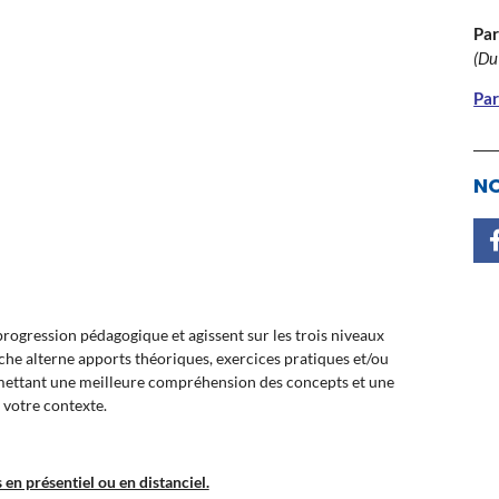
Par
(Du
Par
NO
ogression pédagogique et agissent sur les trois niveaux
oche alterne apports théoriques, exercices pratiques et/ou
rmettant une meilleure compréhension des concepts et une
 votre contexte.
en présentiel ou en distanciel.