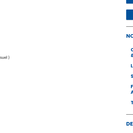
N
suel )
DE