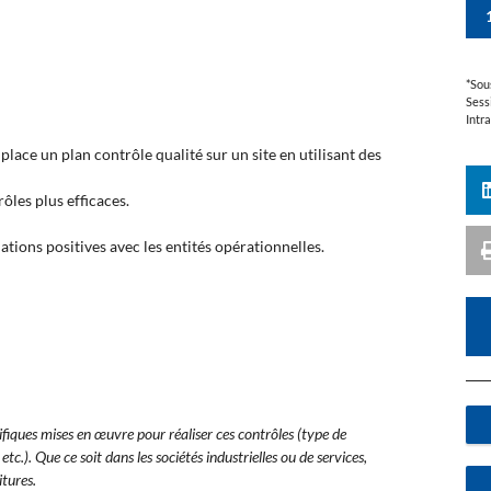
*Sou
Sess
Intr
place un plan contrôle qualité sur un site en utilisant des
ôles plus efficaces.
tions positives avec les entités opérationnelles.
ifiques mises en œuvre pour réaliser ces contrôles (type de
c.). Que ce soit dans les sociétés industrielles ou de services,
itures.