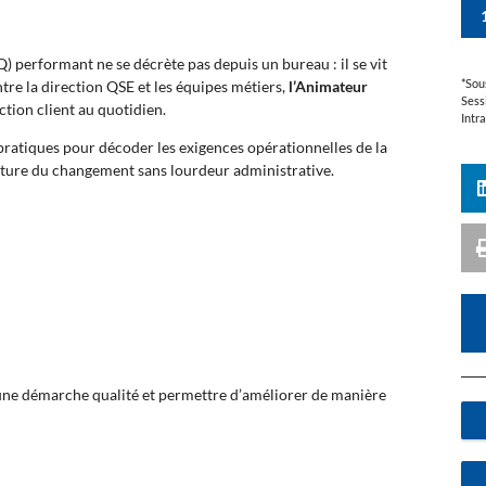
performant ne se décrète pas depuis un bureau : il se vit
*Sou
tre la direction QSE et les équipes métiers,
l’Animateur
Sess
action client au quotidien.
Intr
 pratiques pour décoder les exigences opérationnelles de la
ulture du changement sans lourdeur administrative.
 une démarche qualité et permettre d’améliorer de manière