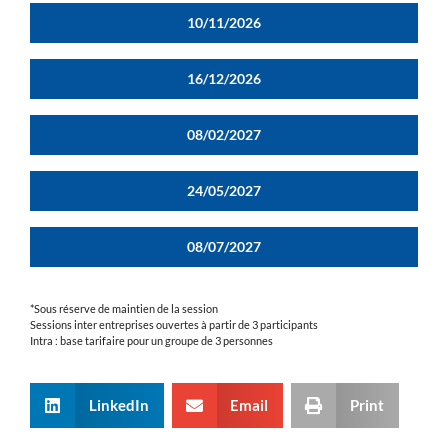
10/11/2026
16/12/2026
08/02/2027
24/05/2027
08/07/2027
*Sous réserve de maintien de la session
Sessions inter entreprises ouvertes à partir de 3 participants
Intra : base tarifaire pour un groupe de 3 personnes
LinkedIn
Email
Print