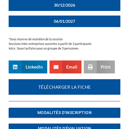
30/12/2026
06/01/2027
*Sous réserve de maintien de la session
Sessions inter entreprises ouvertes à partir de 3 participants
Intra : base tarifaire pour un groupe de 3 personnes
LinkedIn
Email
Print
TÉLÉCHARGER LA FICHE
MODALITÉS D'INSCRIPTION
MODALITÉS D'ÉVALUATION