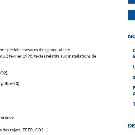
N
tion spéciale, mesures d’urgence, alerte…
du 2 février 1998, textes relatifs aux installations de
CO2).
g, Rio+20)
éférence
DE
e des rejets (EPER, CO2,…)