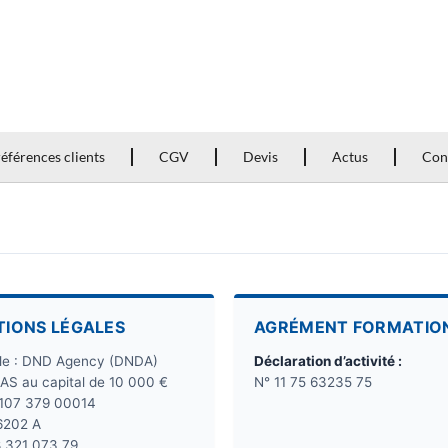
éférences clients
CGV
Devis
Actus
Con
TIONS LÉGALES
AGRÉMENT FORMATIO
ale : DND Agency (DNDA)
Déclaration d’activité :
SAS au capital de 10 000 €
N° 11 75 63235 75
 107 379 00014
6202 A
8 321 073 79