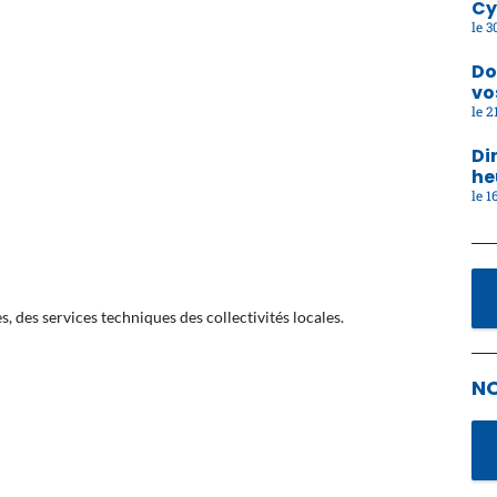
Cy
30
Do
vo
21
Di
he
16
, des services techniques des collectivités locales.
N