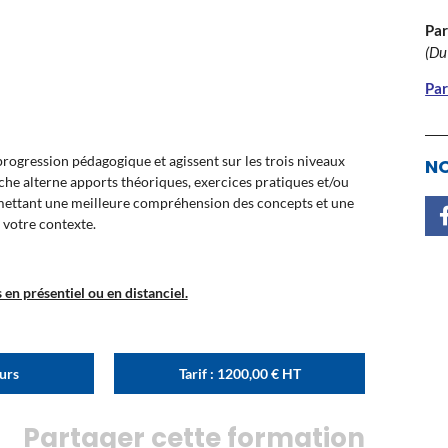
Par
(Du
Par
ogression pédagogique et agissent sur les trois niveaux
NO
oche alterne apports théoriques, exercices pratiques et/ou
rmettant une meilleure compréhension des concepts et une
 votre contexte.
en présentiel ou en distanciel.
ours
Tarif :
1200,00
€
HT
Partager cette formation