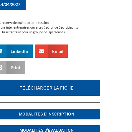
14/04/2027
s réserve de maintien de la session
ions inter entreprises ouvertes à partir de 3 participants
a : base tarifaire pour un groupe de 3 personnes
LinkedIn
Email
Print
TÉLÉCHARGER LA FICHE
MODALITÉS D'INSCRIPTION
MODALITÉS D'ÉVALUATION