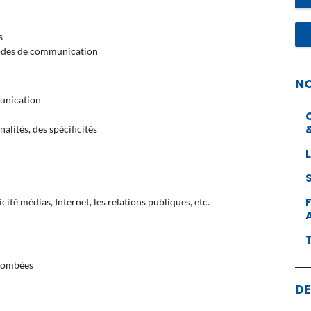
s
modes de communication
N
mmunication
lités, des spécificités
cité médias, Internet, les relations publiques, etc.
retombées
DE