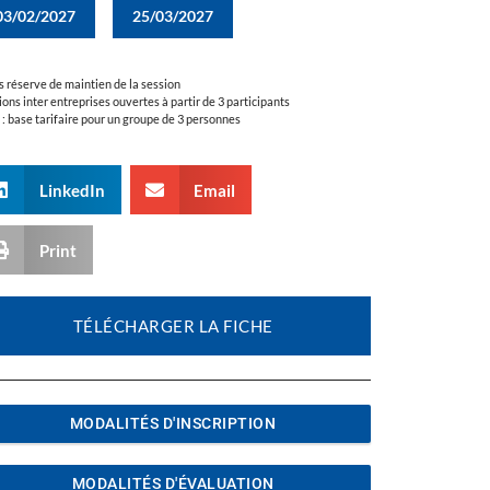
03/02/2027
25/03/2027
s réserve de maintien de la session
ions inter entreprises ouvertes à partir de 3 participants
a : base tarifaire pour un groupe de 3 personnes
LinkedIn
Email
Print
TÉLÉCHARGER LA FICHE
MODALITÉS D'INSCRIPTION
MODALITÉS D'ÉVALUATION