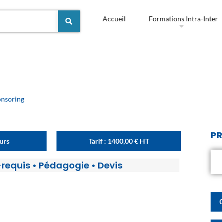
Accueil
Formations Intra-Inter
onsoring
PR
ours
Tarif :
1400,00
€
HT
-requis
•
Pédagogie
•
Devis