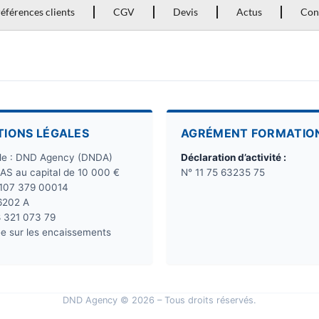
éférences clients
CGV
Devis
Actus
Con
TIONS LÉGALES
AGRÉMENT FORMATIO
ale : DND Agency (DNDA)
Déclaration d’activité :
SAS au capital de 10 000 €
N° 11 75 63235 75
 107 379 00014
6202 A
8 321 073 79
e sur les encaissements
DND Agency © 2026 – Tous droits réservés.