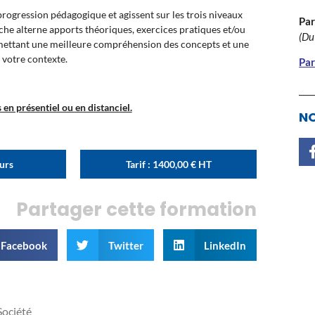
ogression pédagogique et agissent sur les trois niveaux
Par
oche alterne apports théoriques, exercices pratiques et/ou
(Du
rmettant une meilleure compréhension des concepts et une
 votre contexte.
Par
en présentiel ou en distanciel.
NO
ours
Tarif :
1400,00
€
HT
Partager cette formation
Facebook
Twitter
LinkedIn