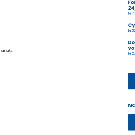
Fo
24
7 
Cy
30
Do
vo
ariats.
21
N