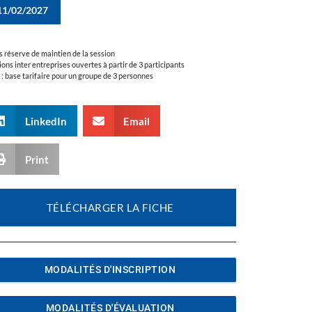
11/02/2027
s réserve de maintien de la session
ions inter entreprises ouvertes à partir de 3 participants
a : base tarifaire pour un groupe de 3 personnes
LinkedIn
Email
Print
TÉLÉCHARGER LA FICHE
MODALITÉS D'INSCRIPTION
MODALITÉS D'ÉVALUATION