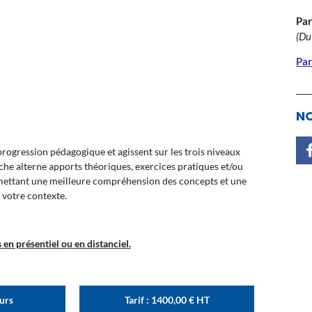
Par
(Du
Par
NO
ogression pédagogique et agissent sur les trois niveaux
oche alterne apports théoriques, exercices pratiques et/ou
rmettant une meilleure compréhension des concepts et une
 votre contexte.
en présentiel ou en distanciel.
ours
Tarif :
1400,00
€
HT