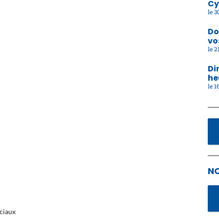
Cy
30
Do
vo
21
Di
he
16
N
ciaux