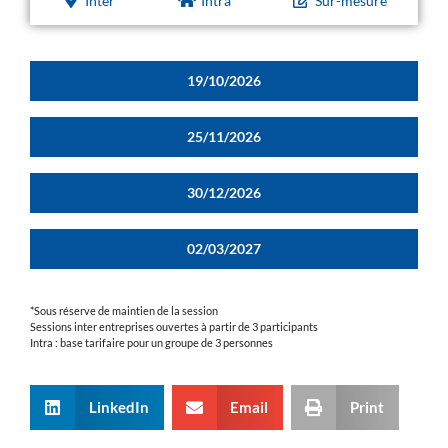
Inter
Intra
Sur-mesure
19/10/2026
25/11/2026
30/12/2026
02/03/2027
*Sous réserve de maintien de la session
Sessions inter entreprises ouvertes à partir de 3 participants
Intra : base tarifaire pour un groupe de 3 personnes
LinkedIn
Email
Print