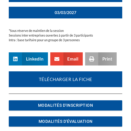
03/03/2027
*Sous réserve de maintien de la session
Sessions inter entreprises ouvertes à partir de 3 participants
Intra : base tarifaire pour un groupe de 3 personnes
LinkedIn
Email
Print
TÉLÉCHARGER LA FICHE
MODALITÉS D'INSCRIPTION
MODALITÉS D'ÉVALUATION