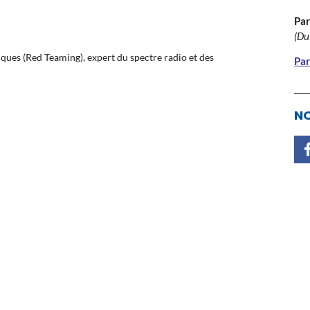
Par
(Du
iques (Red Teaming), expert du spectre radio et des
Par
NO