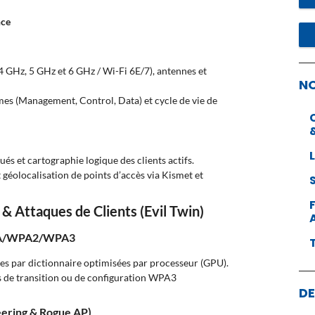
nce
4 GHz, 5 GHz et 6 GHz / Wi-Fi 6E/7), antennes et
N
mes (Management, Control, Data) et cycle de vie de
ués et cartographie logique des clients actifs.
 géolocalisation de points d’accès via Kismet et
 Attaques de Clients (Evil Twin)
 WPA/WPA2/WPA3
s par dictionnaire optimisées par processeur (GPU).
és de transition ou de configuration WPA3
DE
neering & Rogue AP)