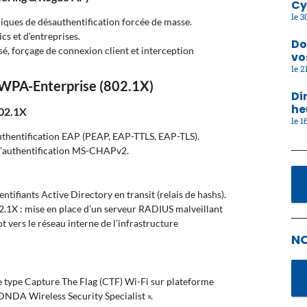
Cy
30
hniques de désauthentification forcée de masse.
s et d’entreprises.
Do
é, forçage de connexion client et interception
vo
21
s WPA-Enterprise (802.1X)
Di
he
802.1X
16
thentification EAP (PEAP, EAP-TTLS, EAP-TLS).
s d’authentification MS-CHAPv2.
tifiants Active Directory en transit (relais de hashs).
2.1X : mise en place d’un serveur RADIUS malveillant
 vers le réseau interne de l’infrastructure
N
 type Capture The Flag (CTF) Wi-Fi sur plateforme
 DNDA Wireless Security Specialist ».