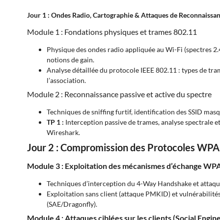
Jour 1 : Ondes Radio, Cartographie & Attaques de Reconnaissa
Module 1 : Fondations physiques et trames 802.11
Physique des ondes radio appliquée au Wi-Fi (spectres 2.
notions de gain.
Analyse détaillée du protocole IEEE 802.11 : types de tra
l’association.
Module 2 : Reconnaissance passive et active du spectre
Techniques de sniffing furtif, identification des SSID masq
TP 1 :
Interception passive de trames, analyse spectrale et
Wireshark.
Jour 2 : Compromission des Protocoles WPA &
Module 3 : Exploitation des mécanismes d’échange
Techniques d’interception du 4-Way Handshake et attaque
Exploitation sans client (attaque PMKID) et vulnérabilit
(SAE/Dragonfly).
Module 4 : Attaques ciblées sur les clients (Social Engi