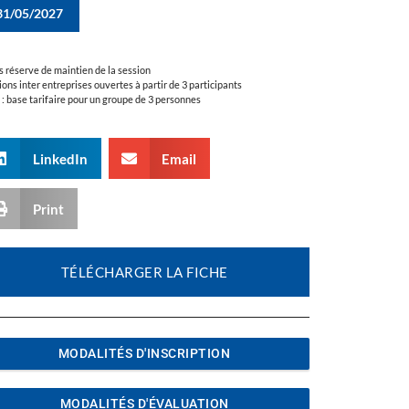
31/05/2027
s réserve de maintien de la session
ions inter entreprises ouvertes à partir de 3 participants
a : base tarifaire pour un groupe de 3 personnes
LinkedIn
Email
Print
TÉLÉCHARGER LA FICHE
MODALITÉS D'INSCRIPTION
MODALITÉS D'ÉVALUATION