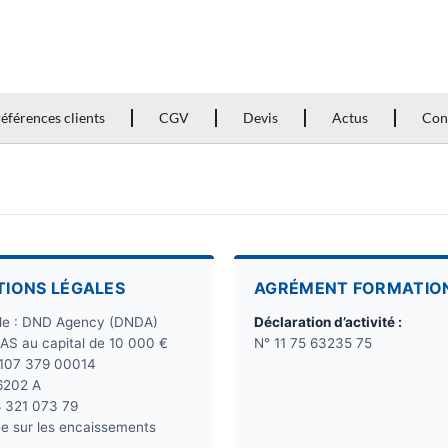
éférences clients
CGV
Devis
Actus
Con
TIONS LÉGALES
AGRÉMENT FORMATIO
ale : DND Agency (DNDA)
Déclaration d’activité :
SAS au capital de 10 000 €
N° 11 75 63235 75
 107 379 00014
6202 A
8 321 073 79
e sur les encaissements