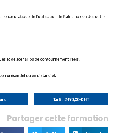
ience pratique de l’utilisation de Kali Linux ou des outils
ues et de scénarios de contournement réels.
en présentiel ou en distanciel.
ours
Tarif :
2490,00
€
HT
Partager cette formation