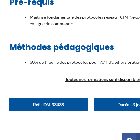
Pré-requis
Maîtrise fondamentale des protocoles réseau TCP/IP, expér
en ligne de commande.
Méthodes pédagogiques
30% de théorie des protocoles pour 70% d’ateliers pratiq
Toutes nos formations sont disponibles 
Réf. :
DN-33438
Durée : 3 j