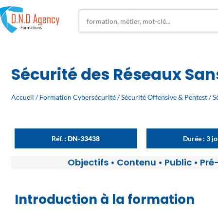
Sécurité des Réseaux San
Accueil
/
Formation Cybersécurité
/
Sécurité Offensive & Pentest
/ S
Réf. :
DN-33438
Durée : 3 j
Objectifs
•
Contenu
•
Public
•
Pré
Introduction à la formation