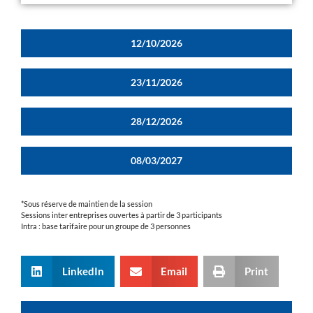
12/10/2026
23/11/2026
28/12/2026
08/03/2027
*Sous réserve de maintien de la session
Sessions inter entreprises ouvertes à partir de 3 participants
Intra : base tarifaire pour un groupe de 3 personnes
LinkedIn
Email
Print