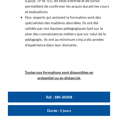
(Quizz, TP et TD). les tests d’entrée et de sortie
permettent de confirmer les acquis durant les cours
et évaluations.
Nos experts qui animent la formation sont des
spécialistes des matières abordées. Ils ont été
validés par nos équipes pédagogiques tant sur le
plan des connaissances métiers que sur celui de la
pédagogie, Ils ont au minimum cinq à dix années
d’expérience dans leur domaine .
Toutes nos formations sont disponibles en
présentiel ou en distanciel.
Réf. :
DN-34358
Durée : 5 jours