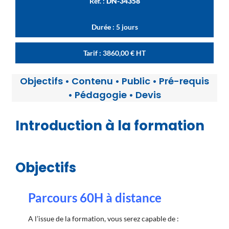
Réf. :
DN-34358
Durée : 5 jours
Tarif :
3860,00
€
HT
Objectifs
•
Contenu
•
Public
•
Pré-requis
•
Pédagogie
•
Devis
Introduction à la formation
Objectifs
Parcours 60H à distance
A l’issue de la formation, vous serez capable de :