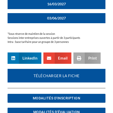
16/03/2027
03/06/2027
*Sous réserve de maintien de la session
Sessions inter entreprises ouvertes à partir de 3 participants
Intra : base tarifaire pour un groupe de 3 personnes
LinkedIn
Email
Print
TÉLÉCHARGER LA FICHE
MODALITÉS D'INSCRIPTION
MODALITÉS D'ÉVALUATION