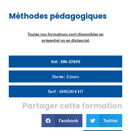
Méthodes pédagogiques
Toutes nos formations sont disponibles en
présentiel ou en distanciel.
Réf. :
DN-37693
Durée : 2 jours
Tarif :
1890,00
€
HT
Partager cette formation
Facebook
Twitter