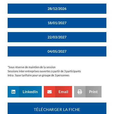
28/12/2026
18/01/2027
22/03/2027
04/05/2027
*Sous réserve de maintien de la session
Sessions inter entreprises ouvertes à partir de 3 participants
Intra : base tarifaire pour un groupe de 3 personnes
LinkedIn
Email
Print
TÉLÉCHARGER LA FICHE