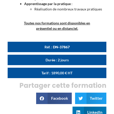
Apprentissage par la pratique
:
Réalisation de nombreux travaux pratiques
Toutes nos formations sont disponibles en
présentiel ou en distanciel.
Réf. :
DN-37867
Durée : 2 jours
Tarif :
1890,00
€
HT
Partager cette formation
Facebook
Twitter
LinkedIn