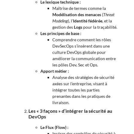
Le lexique technique :
Maîtrise de termes comme la
Modélisation des menaces
(
Threat
Modeling
), l’
Identité fédérée
, et la
gestion des
Logs
pour la traçabilité.
Les principes de base :
Comprendre comment les rôles
DevSecOps s’insèrent dans une
culture DevOps globale pour
améliorer la communication entre
les pôles Dev, Sec et Ops.
Apport métier :
Analyse des stratégies de sécurité
axées sur l’entreprise, visant à
intégrer toutes les parties
prenantes dans les pratiques de
livraison.
Les « 3 façons » d’intégrer la sécurité au
DevOps
Le Flux (Flow) :
Insérer des contrôles de sécurité à