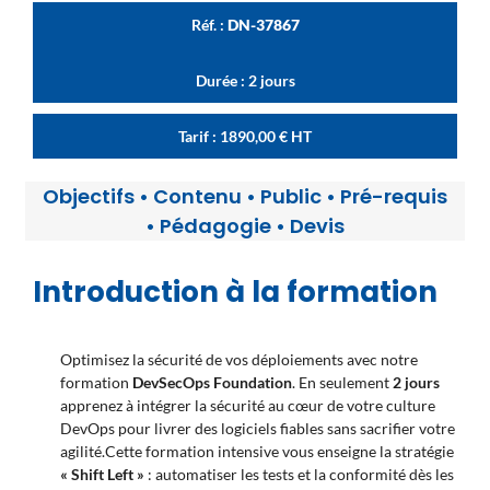
Réf. :
DN-37867
Durée : 2 jours
Tarif :
1890,00
€
HT
Objectifs
•
Contenu
•
Public
•
Pré-requis
•
Pédagogie
•
Devis
Introduction à la formation
Optimisez la sécurité de vos déploiements avec notre
formation
DevSecOps Foundation
.
En seulement
2 jours
apprenez à intégrer la sécurité au cœur de votre culture
DevOps pour livrer des logiciels fiables sans sacrifier votre
agilité
.
Cette formation intensive vous enseigne la stratégie
« Shift Left »
: automatiser les tests et la conformité dès les