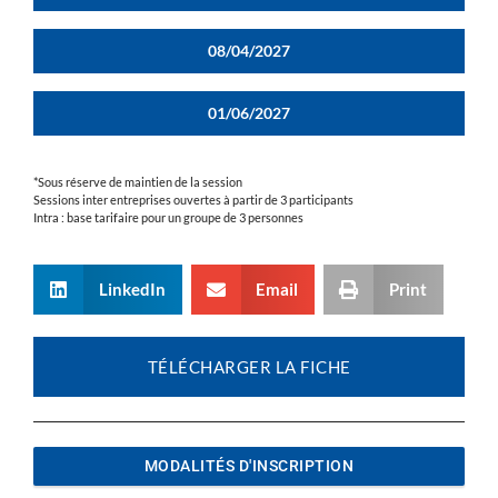
08/04/2027
01/06/2027
*Sous réserve de maintien de la session
Sessions inter entreprises ouvertes à partir de 3 participants
Intra : base tarifaire pour un groupe de 3 personnes
LinkedIn
Email
Print
TÉLÉCHARGER LA FICHE
MODALITÉS D'INSCRIPTION