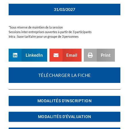
31/03/2027
*Sous réserve de maintien de la session
Sessions inter entreprises ouvertes à partir de 3 participants
Intra : base tarifaire pour un groupe de 3 personnes
LinkedIn
Email
Print
TÉLÉCHARGER LA FICHE
MODALITÉS D'INSCRIPTION
MODALITÉS D'ÉVALUATION