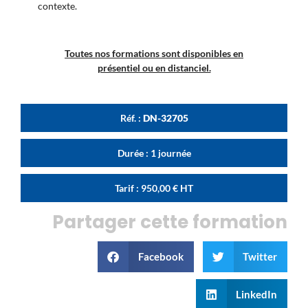
contexte.
Toutes nos formations sont disponibles en
présentiel ou en distanciel.
Réf. :
DN-32705
Durée : 1 journée
Tarif :
950,00
€
HT
Partager cette formation
Facebook
Twitter
LinkedIn