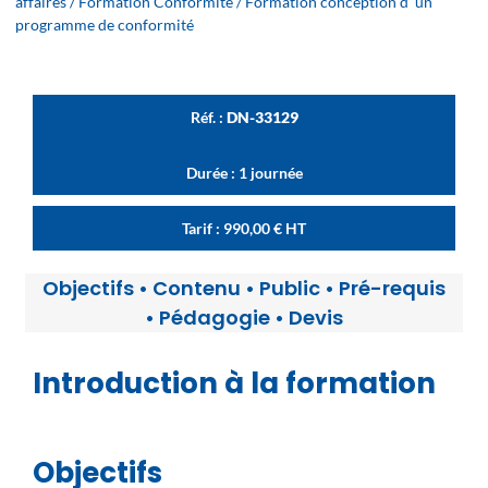
affaires
/
Formation Conformité
/ Formation conception d’’un
programme de conformité
Réf. :
DN-33129
Durée : 1 journée
Tarif :
990,00
€
HT
Objectifs
•
Contenu
•
Public
•
Pré-requis
•
Pédagogie
•
Devis
Introduction à la formation
Objectifs