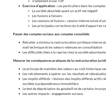
Traitement d’une TUP
Exercice d’application :
cas particuliers dans les comptes
La société absorbée ayant un actif net négatif
Les fusions à l’envers
Les cessions et fusions : cession interne suivie d’u
Les principales corrections du traité d’apport en ca
Passer des comptes sociaux aux comptes consolidés
Retraiter a minima la restructuration juridique interne da
mali technique et les valeurs retenues en consolidation
Les difficultés liées à la reprise chez la société absorban
Mesurer les conséquences pratiques de la restructuration jurid
Le principe de maintien des valeurs au coût historique ve
Les retraitements à opérer sur les résultats et réévaluatio
Les impôts différés : révision des impôts différés actifs ré
sociétés à prépondérance immobilière
Le test de dépréciation du goodwill et de certains incorp
Les autres impacts : engagements sociaux.