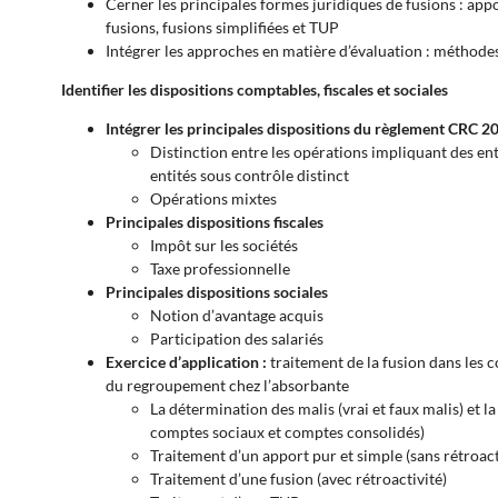
Cerner les principales formes juridiques de fusions : app
fusions, fusions simplifiées et TUP
Intégrer les approches en matière d’évaluation : méthodes
Identifier les dispositions comptables, fiscales et sociales
Intégrer les principales dispositions du règlement CRC 
Distinction entre les opérations impliquant des ent
entités sous contrôle distinct
Opérations mixtes
Principales dispositions fiscales
Impôt sur les sociétés
Taxe professionnelle
Principales dispositions sociales
Notion d’avantage acquis
Participation des salariés
Exercice d’application :
traitement de la fusion dans les 
du regroupement chez l’absorbante
La détermination des malis (vrai et faux malis) et l
comptes sociaux et comptes consolidés)
Traitement d’un apport pur et simple (sans rétroact
Traitement d’une fusion (avec rétroactivité)