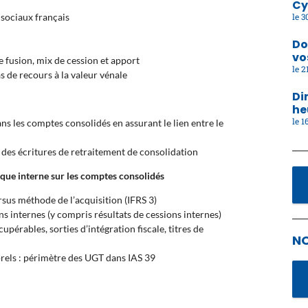
Cy
30
 sociaux français
Do
vo
ne fusion, mix de cession et apport
21
s de recours à la valeur vénale
Di
he
16
ns les comptes consolidés en assurant le lien entre le
te des écritures de retraitement de consolidation
ique interne sur les comptes consolidés
rsus méthode de l’acquisition (IFRS 3)
ns internes (y compris résultats de cessions internes)
cupérables, sorties d’intégration fiscale, titres de
N
orels : périmètre des UGT dans IAS 39