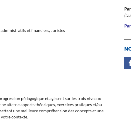
Par
(Du
Par
dministratifs et financiers, Juristes
NO
ogression pédagogique et agissent sur les trois niveaux
oche alterne apports théoriques, exercices pratiques et/ou
rmettant une meilleure compréhension des concepts et une
 votre contexte.