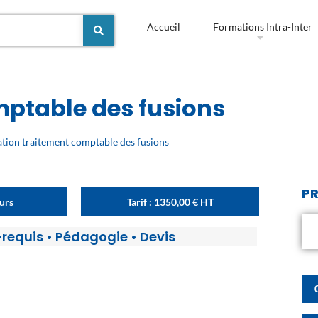
Accueil
Formations Intra-Inter
ptable des fusions
tion traitement comptable des fusions
PR
ours
Tarif :
1350,00
€
HT
-requis
•
Pédagogie
•
Devis