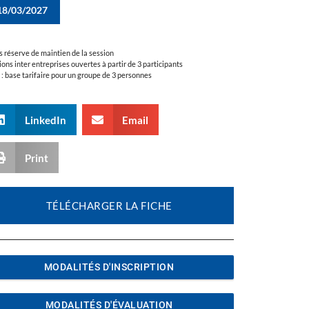
18/03/2027
s réserve de maintien de la session
ions inter entreprises ouvertes à partir de 3 participants
a : base tarifaire pour un groupe de 3 personnes
LinkedIn
Email
Print
TÉLÉCHARGER LA FICHE
MODALITÉS D'INSCRIPTION
MODALITÉS D'ÉVALUATION