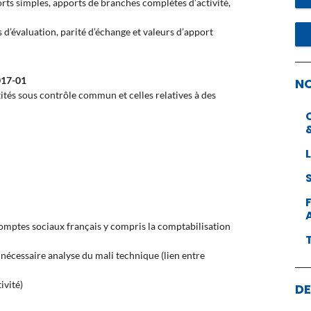
orts simples, apports de branches complètes d’activité,
 d’évaluation, parité d’échange et valeurs d’apport
2017-01
N
ités sous contrôle commun et celles relatives à des
comptes sociaux français y compris la comptabilisation
a nécessaire analyse du mali technique (lien entre
ivité)
DE