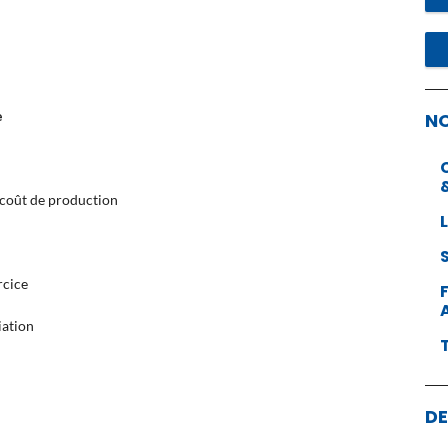
e
N
e coût de production
rcice
iation
DE