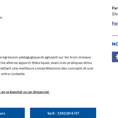
Par
(Du
es
Par
NO
ogression pédagogique et agissent sur les trois niveaux
oche alterne apports théoriques, exercices pratiques et/ou
rmettant une meilleure compréhension des concepts et une
 votre contexte.
en présentiel ou en distanciel.
ours
Tarif :
1350,00
€
HT