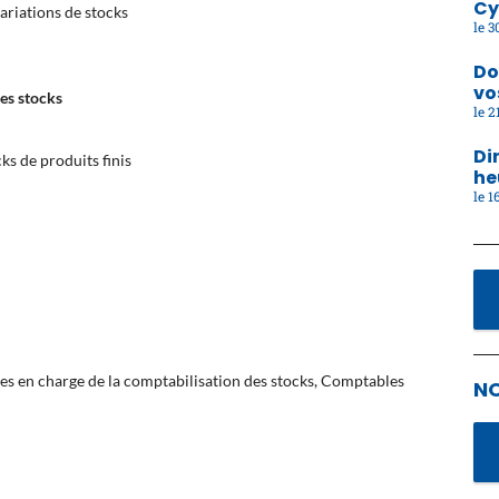
Cy
variations de stocks
30
Do
vo
des stocks
21
Di
cks de produits finis
he
16
es en charge de la comptabilisation des stocks, Comptables
N