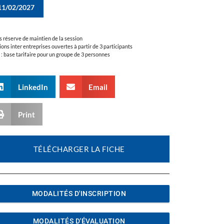
11/02/2027
s réserve de maintien de la session
ions inter entreprises ouvertes à partir de 3 participants
a : base tarifaire pour un groupe de 3 personnes
LinkedIn
Email
Print
TÉLÉCHARGER LA FICHE
MODALITÉS D'INSCRIPTION
MODALITÉS D'ÉVALUATION