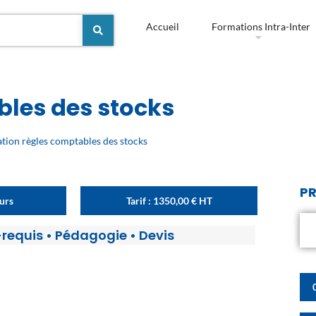
Accueil
Formations Intra-Inter
les des stocks
tion règles comptables des stocks
PR
ours
Tarif :
1350,00
€
HT
-requis
•
Pédagogie
•
Devis