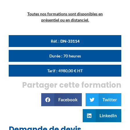
Toutes nos formations sont disponibles en
présentiel ou en distanciel.
Réf. :
DN-33114
Durée : 70 heures
Tarif :
4980,00
€
HT
Partager cette formation
Facebook
Twitter
LinkedIn
Demande de devis