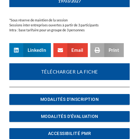
19/03/2027
*Sous réserve de maintien de la session
Sessions inter entreprises ouvertes à partir de 3 participants
Intra : base tarifaire pour un groupe de 3 personnes
LinkedIn
Email
Print
TÉLÉCHARGER LA FICHE
MODALITÉS D'INSCRIPTION
MODALITÉS D'ÉVALUATION
ACCESSIBILITÉ PMR