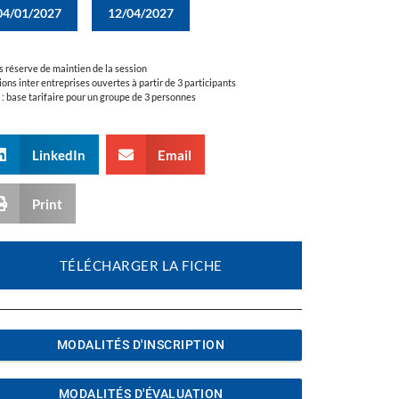
04/01/2027
12/04/2027
s réserve de maintien de la session
ions inter entreprises ouvertes à partir de 3 participants
a : base tarifaire pour un groupe de 3 personnes
LinkedIn
Email
Print
TÉLÉCHARGER LA FICHE
MODALITÉS D'INSCRIPTION
MODALITÉS D'ÉVALUATION