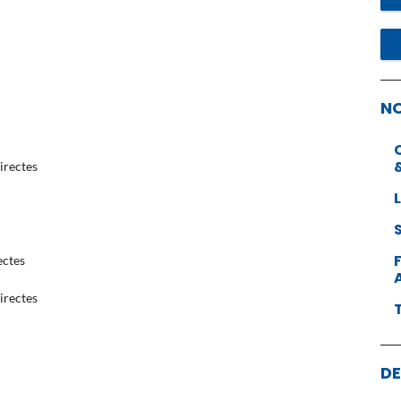
N
irectes
ectes
irectes
DE