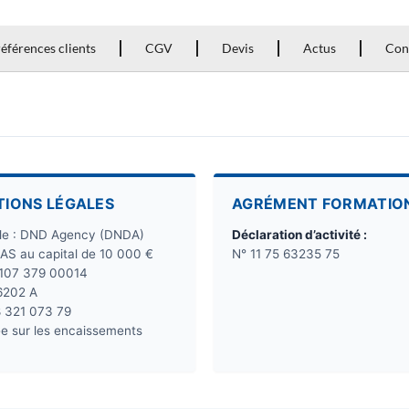
éférences clients
CGV
Devis
Actus
Con
TIONS LÉGALES
AGRÉMENT FORMATIO
ale : DND Agency (DNDA)
Déclaration d’activité :
SAS au capital de 10 000 €
N° 11 75 63235 75
 107 379 00014
6202 A
8 321 073 79
e sur les encaissements