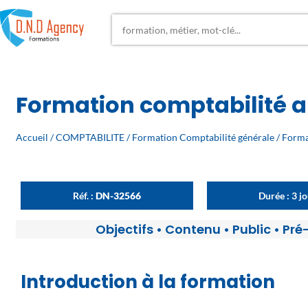
Formation comptabilité a
Accueil
/
COMPTABILITE
/
Formation Comptabilité générale
/ Forma
Réf. :
DN-32566
Durée : 3 j
Objectifs
•
Contenu
•
Public
•
Pré
Introduction à la formation