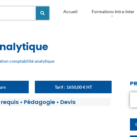
Accueil
Formations Intra-Inter
nalytique
tion comptabilité analytique
PR
ours
Tarif :
1650,00
€
HT
-requis
•
Pédagogie
•
Devis