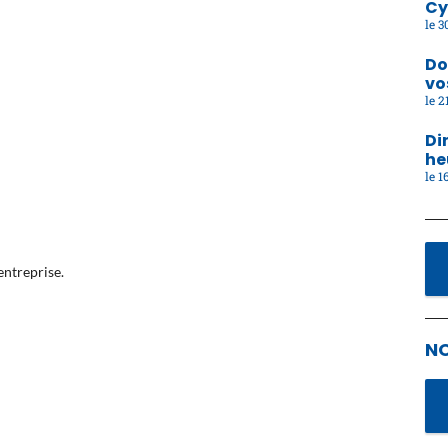
Cy
30
Do
vo
21
Di
he
16
entreprise.
N