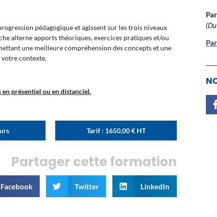
Par
(Du
ogression pédagogique et agissent sur les trois niveaux
oche alterne apports théoriques, exercices pratiques et/ou
Par
rmettant une meilleure compréhension des concepts et une
 votre contexte.
NO
en présentiel ou en distanciel.
ours
Tarif :
1650,00
€
HT
Partager cette formation
Facebook
Twitter
LinkedIn