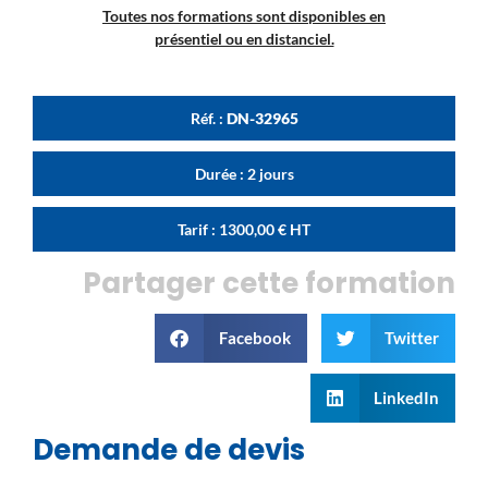
Toutes nos formations sont disponibles en
présentiel ou en distanciel.
Réf. :
DN-32965
Durée : 2 jours
Tarif :
1300,00
€
HT
Partager cette formation
Facebook
Twitter
LinkedIn
Demande de devis