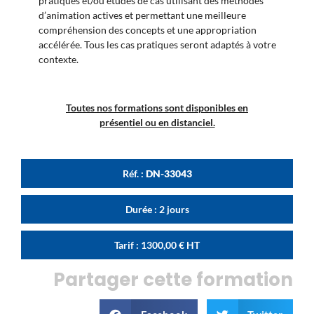
pratiques et/ou études de cas utilisant des méthodes
d’animation actives et permettant une meilleure
compréhension des concepts et une appropriation
accélérée. Tous les cas pratiques seront adaptés à votre
contexte.
Toutes nos formations sont disponibles en
présentiel ou en distanciel.
Réf. :
DN-33043
Durée : 2 jours
Tarif :
1300,00
€
HT
Partager cette formation