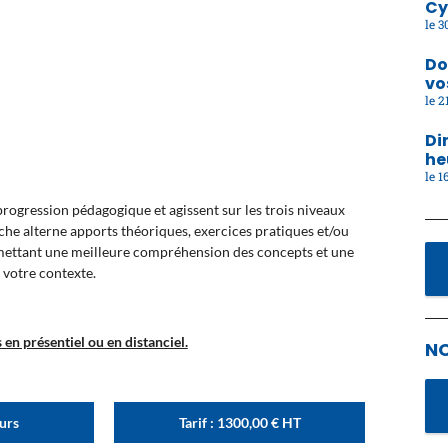
Cy
30
Do
vo
21
Di
he
16
ogression pédagogique et agissent sur les trois niveaux
oche alterne apports théoriques, exercices pratiques et/ou
rmettant une meilleure compréhension des concepts et une
 votre contexte.
en présentiel ou en distanciel.
N
ours
Tarif :
1300,00
€
HT