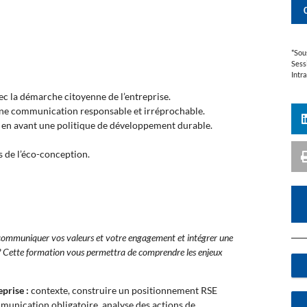
*Sou
Sess
Intr
 la démarche citoyenne de l’entreprise.
ne communication responsable et irréprochable.
en avant une politique de développement durable.
s de l’éco-conception.
 communiquer vos valeurs et votre engagement et intégrer une
 Cette formation vous permettra de comprendre les enjeux
eprise :
contexte, construire un positionnement RSE
munication obligatoire, analyse des actions de