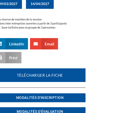
09/03/2027
14/04/2027
s réserve de maintien de la session
ions inter entreprises ouvertes à partir de 3 participants
a : base tarifaire pour un groupe de 3 personnes
LinkedIn
Email
Print
TÉLÉCHARGER LA FICHE
MODALITÉS D'INSCRIPTION
MODALITÉS D'ÉVALUATION