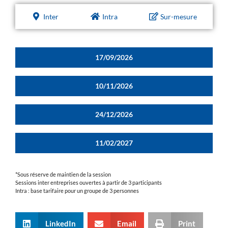
Inter
Intra
Sur-mesure
17/09/2026
10/11/2026
24/12/2026
11/02/2027
*Sous réserve de maintien de la session
Sessions inter entreprises ouvertes à partir de 3 participants
Intra : base tarifaire pour un groupe de 3 personnes
LinkedIn
Email
Print