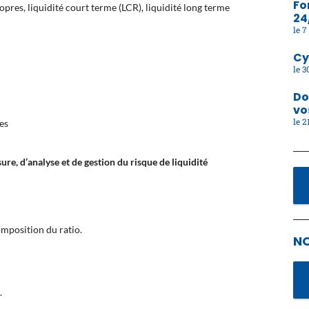
Fo
pres, liquidité court terme (LCR), liquidité long terme
24
7 
Cy
30
Do
vo
21
es
sure, d’analyse et de gestion
du risque de liquidité
omposition du ratio.
N
.