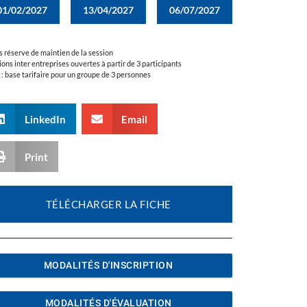
01/02/2027
13/04/2027
06/07/2027
s réserve de maintien de la session
ions inter entreprises ouvertes à partir de 3 participants
a : base tarifaire pour un groupe de 3 personnes
LinkedIn
Email
Print
TÉLÉCHARGER LA FICHE
MODALITÉS D'INSCRIPTION
MODALITÉS D'ÉVALUATION