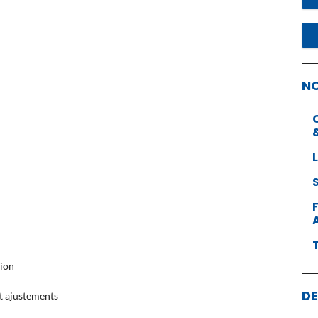
N
tion
DE
et ajustements