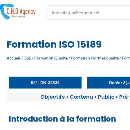
Formation ISO 15189
Accueil
/
QSE
/
Formation Qualité
/
Formation Normes qualité
/ For
Réf. :
DN-32834
Durée : 3 j
Objectifs
•
Contenu
•
Public
•
Pré
Introduction à la formation