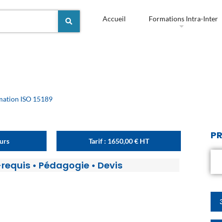
Accueil
Formations Intra-Inter
mation ISO 15189
PR
ours
Tarif :
1650,00
€
HT
-requis
•
Pédagogie
•
Devis