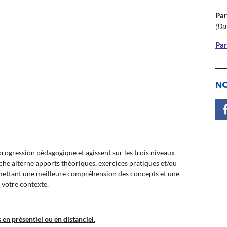
Par
(Du
Par
NO
ogression pédagogique et agissent sur les trois niveaux
oche alterne apports théoriques, exercices pratiques et/ou
rmettant une meilleure compréhension des concepts et une
 votre contexte.
en présentiel ou en distanciel.