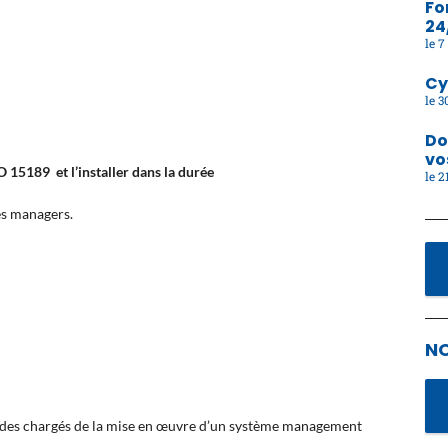
Fo
24
7 
Cy
30
Do
vo
SO 15189 et l’installer dans la durée
21
les managers.
N
hodes chargés de la mise en œuvre d’un système management