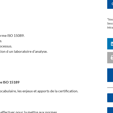
*Sou
Sess
Intr
norme ISO 15089.
e.
ocessus.
tion d un laboratoire d’analyse.
me ISO 15189
bulaire, les enjeux et apports de la certification.
à effectuer pour la mettre aux normes.