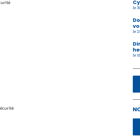
Cy
curité
30
Do
vo
21
Di
he
16
N
sécurité