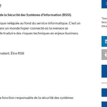
e
de la Sécurité des Systèmes d’Information (RSSI)
.
*Sou
Sess
ique reléguée au fond du service informatique. C’est un
Intr
ans un monde hyper-connecté où la menace se
 de traduire des risques techniques en enjeux business.
valent. Être RSSI
a fonction responsable de la sécurité des systèmes