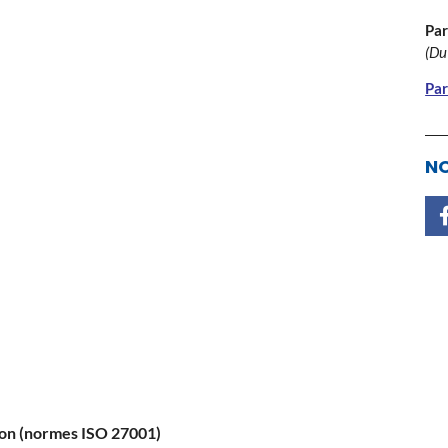
Par
(Du
Par
NO
ion (normes ISO 27001)