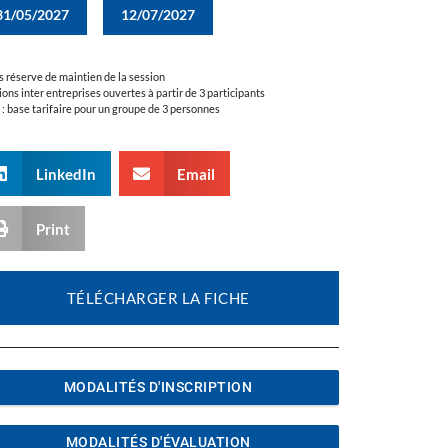
31/05/2027
12/07/2027
s réserve de maintien de la session
ions inter entreprises ouvertes à partir de 3 participants
a : base tarifaire pour un groupe de 3 personnes
LinkedIn
Email
Print
TÉLÉCHARGER LA FICHE
MODALITÉS D'INSCRIPTION
MODALITÉS D'ÉVALUATION