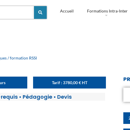
Accueil
Formations Intra-Inter
ques
/ formation RSSI
PR
ours
Tarif :
3780,00
€
HT
-requis
•
Pédagogie
•
Devis