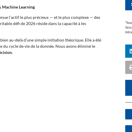
 & Machine Learning
evenue l’actif le plus précieux — et le plus complexe — des
*Sou
ritable défi de 2026 réside dans la capacité à les
Sess
Intr
bien au-delà d’une simple initiation théorique. Elle a été
e du cycle de vie de la donnée. Nous avons éliminé le
écision.