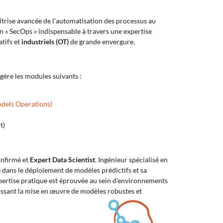
aîtrise avancée de l’automatisation des processus au
on « SecOps » indispensable à travers une expertise
tifs et
industriels (OT)
de grande envergure.
gère les modules suivants :
dels Operations)
t)
onfirmé et
Expert Data Scientist
. Ingénieur spécialisé en
nce dans le déploiement de modèles prédictifs et sa
pertise pratique est éprouvée au sein d’environnements
tissant la mise en œuvre de modèles robustes et