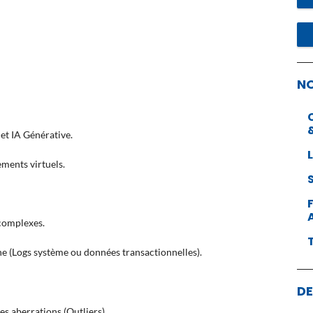
N
e
et IA Générative.
ments virtuels.
complexes.
ne (Logs système ou données transactionnelles).
DE
s aberrations (Outliers).