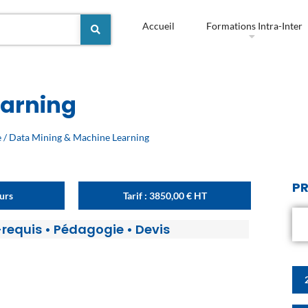
Accueil
Formations Intra-Inter
earning
e
/ Data Mining & Machine Learning
PR
ours
Tarif :
3850,00
€
HT
-requis
•
Pédagogie
•
Devis