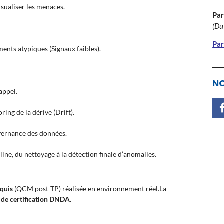
sualiser les menaces.
Par
(Du
Par
ents atypiques (Signaux faibles).
NO
appel.
ing de la dérive (Drift).
uvernance des données.
ine, du nettoyage à la détection finale d’anomalies.
cquis
(QCM post-TP) réalisée en environnement réel.La
 de certification DNDA
.