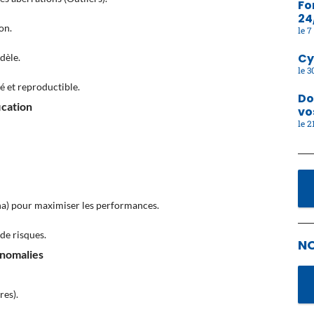
Fo
24
on.
7 
Cy
dèle.
30
é et reproductible.
Do
ication
vo
21
a) pour maximiser les performances.
de risques.
N
Anomalies
es).