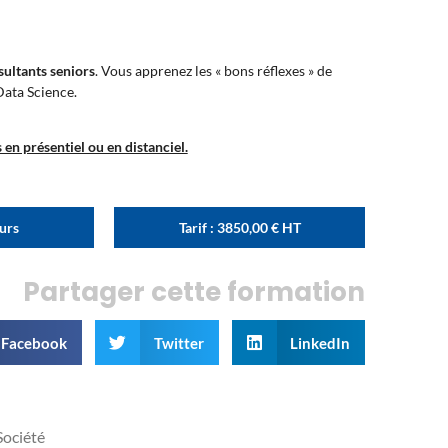
sultants seniors
. Vous apprenez les « bons réflexes » de
Data Science.
en présentiel ou en distanciel.
ours
Tarif :
3850,00
€
HT
Partager cette formation
Facebook
Twitter
LinkedIn