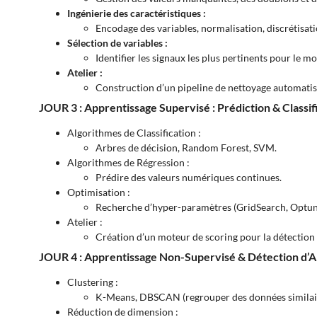
Ingénierie des caractéristiques :
Encodage des variables, normalisation, discrétisati
Sélection de variables :
Identifier les signaux les plus pertinents pour le mo
Atelier :
Construction d’un pipeline de nettoyage automatis
JOUR 3 : Apprentissage Supervisé : Prédiction & Classif
Algorithmes de Classification :
Arbres de décision, Random Forest, SVM.
Algorithmes de Régression :
Prédire des valeurs numériques continues.
Optimisation :
Recherche d’hyper-paramètres (GridSearch, Optun
Atelier :
Création d’un moteur de scoring pour la détection 
JOUR 4 : Apprentissage Non-Supervisé & Détection d’
Clustering :
K-Means, DBSCAN (regrouper des données similair
Réduction de dimension :