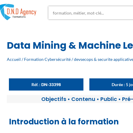
Data Mining & Machine L
Accueil
/
Formation Cybersécurité
/
devsecops & securite applicativ
Réf. :
DN-33398
Durée : 5 j
Objectifs
•
Contenu
•
Public
•
Pré
Introduction à la formation