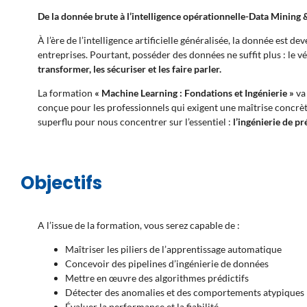
De la donnée brute à l’intelligence opérationnelle-Data Mining
À l’ère de l’intelligence artificielle généralisée, la donnée est d
entreprises. Pourtant, posséder des données ne suffit plus : le vé
transformer, les sécuriser et les faire parler.
La formation
« Machine Learning : Fondations et Ingénierie »
va 
conçue pour les professionnels qui exigent une maîtrise concrèt
superflu pour nous concentrer sur l’essentiel :
l’ingénierie de pr
Objectifs
A l’issue de la formation, vous serez capable de :
Maîtriser les piliers de l’apprentissage automatique
Concevoir des pipelines d’ingénierie de données
Mettre en œuvre des algorithmes prédictifs
Détecter des anomalies et des comportements atypiques
Évaluer la performance et la fiabilité