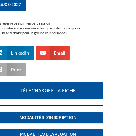
15/03/2027
s réserve de maintien de la session
ions inter entreprises ouvertes à partir de 3 participants
a : base tarifaire pour un groupe de 3 personnes
LinkedIn
Email
Print
TÉLÉCHARGER LA FICHE
MODALITÉS D'INSCRIPTION
MODALITÉS D'ÉVALUATION