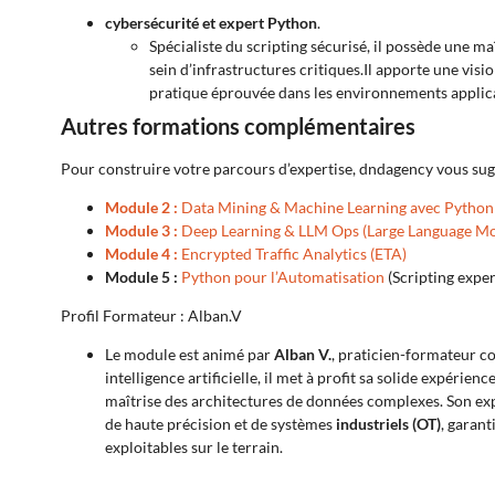
cybersécurité et expert Python
.
Spécialiste du scripting sécurisé, il possède une m
sein d’infrastructures critiques.Il apporte une visi
pratique éprouvée dans les environnements applica
Autres formations complémentaires
Pour construire votre parcours d’expertise, dndagency vous sug
Module 2 :
Data Mining & Machine Learning avec Python
Module 3 :
Deep Learning & LLM Ops (Large Language Mo
Module 4 :
Encrypted Traffic Analytics (ETA)
M
odule 5 :
Python pour l’Automatisation
(Scripting exper
Profil Formateur : Alban.V
Le module est animé par
Alban V.
, praticien-formateur c
intelligence artificielle, il met à profit sa solide expérie
maîtrise des architectures de données complexes. Son ex
de haute précision et de systèmes
industriels (OT)
, garan
exploitables sur le terrain.